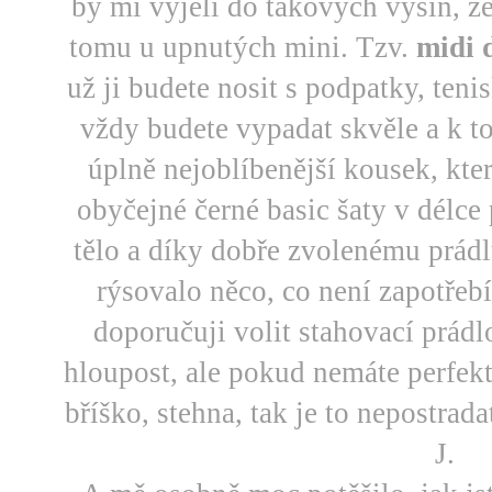
by mi vyjeli do takových výšin, ž
tomu u upnutých mini. Tzv.
midi 
už ji budete nosit s podpatky, ten
vždy budete vypadat skvěle a k t
úplně nejoblíbenější kousek, kte
obyčejné černé basic šaty v délce
tělo a díky dobře zvolenému prádl
rýsovalo něco, co není zapotřeb
doporučuji volit stahovací prádlo
hloupost, ale pokud nemáte perfekt
bříško, stehna, tak je to nepostrada
J
.