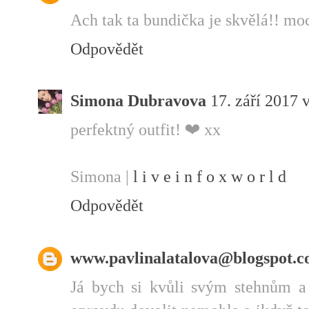
Ach tak ta bundička je skvělá!! moc 
Odpovědět
Simona Dubravova
17. září 2017 
perfektný outfit! ❤ xx
Simona |
l i v e i n f o x w o r l d
Odpovědět
www.pavlinalatalova@blogspot.
Já bych si kvůli svým stehnům a