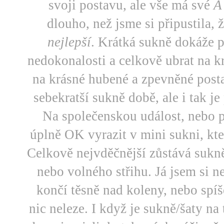
svoji postavu, ale vše má své
A
dlouho, než jsme si připustila, 
nejlepší
. Krátká sukně dokáže p
nedokonalosti a celkově ubrat na k
na krásné hubené a zpevněné posta
sebekratší sukně době, ale i tak je 
Na společenskou událost, nebo p
úplně OK vyrazit v mini sukni, kt
Celkově nejvděčnější zůstává sukn
nebo volného střihu. Já jsem si ne
končí těsně nad koleny, nebo spí
nic neleze. I když je sukně/šaty na