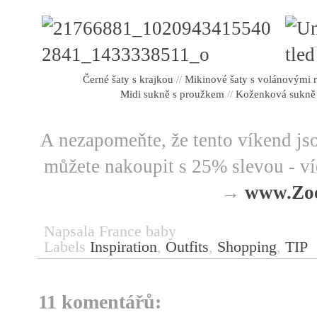
Černé šaty s krajkou
//
Mikinové šaty s volánovými 
Midi sukně s proužkem
//
Koženková sukně
A nezapomeňte, že tento víkend js
můžete nakoupit s 25% slevou - ví
→
www.Zoo
Napsala
France baby
Labels
Inspiration
,
Outfits
,
Shopping
,
TIP
11 komentářů: