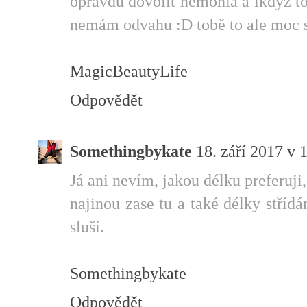
opravdu dovolit nemohla a ikdyž to 
nemám odvahu :D tobě to ale moc s
MagicBeautyLife
Odpovědět
Somethingbykate
18. září 2017 v 
Já ani nevím, jakou délku preferuji, 
najinou zase tu a také délky střídá
sluší.
Somethingbykate
Odpovědět