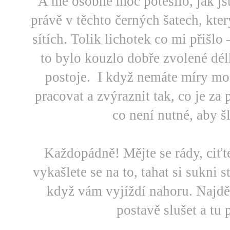
A mě osobně moc potěšilo, jak jst
právě v těchto černých šatech, kter
sítích. Tolik lichotek co mi přišlo
to bylo kouzlo dobře zvolené dél
postoje. I když nemáte míry mod
pracovat a zvýraznit tak, co je za 
co není nutné, aby šl
Každopádně! Mějte se rády, ciťt
vykašlete se na to, tahat si sukni 
když vám vyjíždí nahoru. Najdět
postavě slušet a tu 