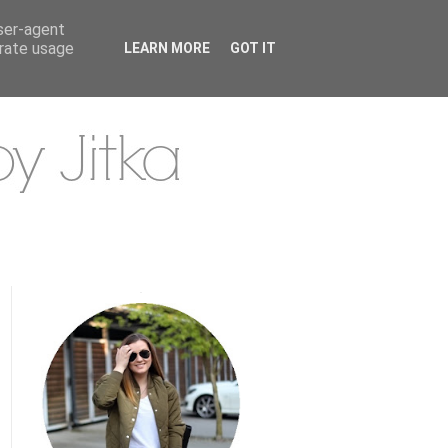
user-agent
erate usage
LEARN MORE
GOT IT
.