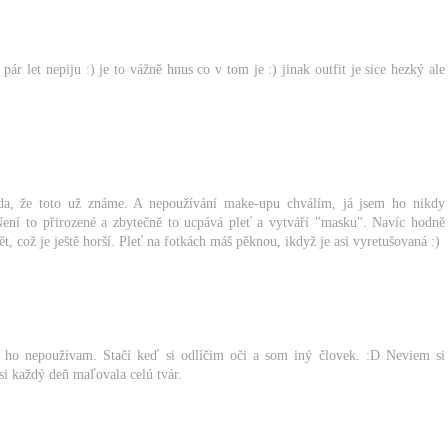
pár let nepiju :) je to vážně hnus co v tom je :) jinak outfit je sice hezký ale
vda, že toto už známe. A nepoužívání make-upu chválím, já jsem ho nikdy
 Není to přirozené a zbytečně to ucpává pleť a vytváří "masku". Navíc hodně
ět, což je ještě horší. Pleť na fotkách máš pěknou, ikdyž je asi vyretušovaná :)
a ho nepoužívam. Stačí keď si odlíčim oči a som iný človek. :D Neviem si
si každý deň maľovala celú tvár.