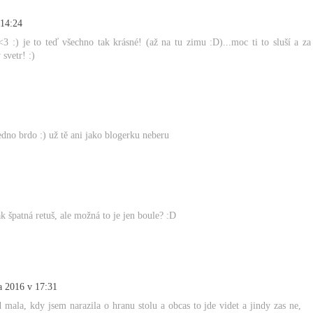
 14:24
<3 :) je to teď všechno tak krásné! (až na tu zimu :D)...moc ti to sluší a za
svetr! :)
edno brdo :) už tě ani jako blogerku neberu
ak špatná retuš, ale možná to je jen boule? :D
a 2016 v 17:31
mala, kdy jsem narazila o hranu stolu a obcas to jde videt a jindy zas ne,