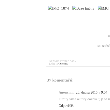
T
SLUNEČNÍ
Napsala
France baby
Labels
Outfits
37 komentářů:
Anonymní
25. dubna 2016 v 9:04
Furt ty samé outfity dokola :( je to 
Odpovědět