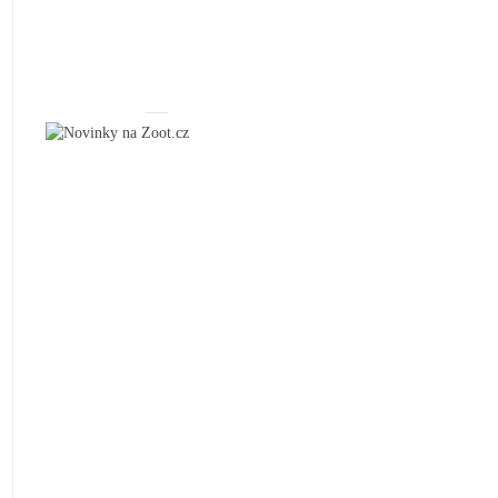
_____