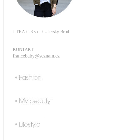
JITKA / 23 y.o. / Uherský Brod
KONTAKT:
francebaby@seznam.cz
.
.
.