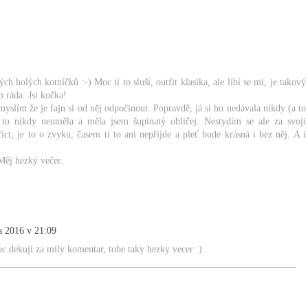
ch holých kotníčků :-) Moc ti to sluší, outfit klasika, ale líbí se mi, je takový
m ráda. Jsi kočka!
slím že je fajn si od něj odpočinout. Popravdě, já si ho nedávala nikdy (a to
m to nikdy neuměla a měla jsem šupinatý obličej. Nestydím se ale za svoji
říct, je to o zvyku, časem ti to ani nepřijde a pleť bude krásná i bez něj. A i
Měj hezký večer.
a 2016 v 21:09
c dekuji za mily komentar, tobe taky hezky vecer :).