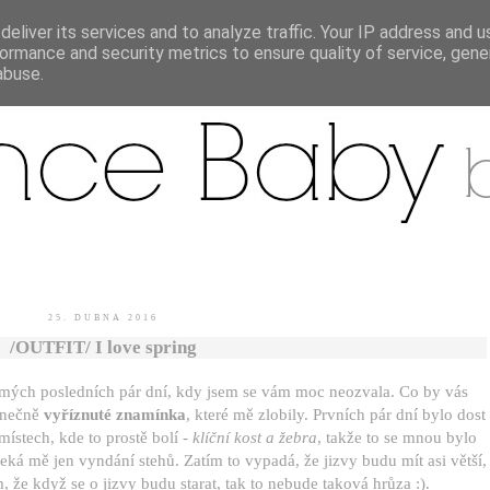
eliver its services and to analyze traffic. Your IP address and 
ormance and security metrics to ensure quality of service, gen
.
abuse.
25. DUBNA 2016
/OUTFIT/ I love spring
u mých posledních pár dní, kdy jsem se vám moc neozvala. Co by vás
onečně
vyříznuté znamínka
, které mě zlobily. Prvních pár dní bylo dost
ístech, kde to prostě bolí -
klíční kost a žebra
, takže to se mnou bylo
 čeká mě jen vyndání stehů. Zatím to vypadá, že jizvy budu mít asi větší,
m, že když se o jizvy budu starat, tak to nebude taková hrůza :).