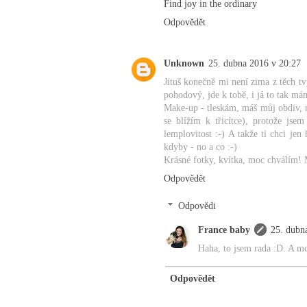
Find joy in the ordinary
Odpovědět
Unknown
25. dubna 2016 v 20:27
Jituš konečně mi není zima z těch tvý
pohodový, jde k tobě, i já to tak má
Make-up - tleskám, máš můj obdiv, my
se blížím k třicítce), protože jse
lemplovitost :-) A takže ti chci jen 
kdyby - no a co :-)
Krásné fotky, kvítka, moc chválím! 
Odpovědět
Odpovědi
France baby
25. dubn
Haha, to jsem rada :D. A mo
Odpovědět