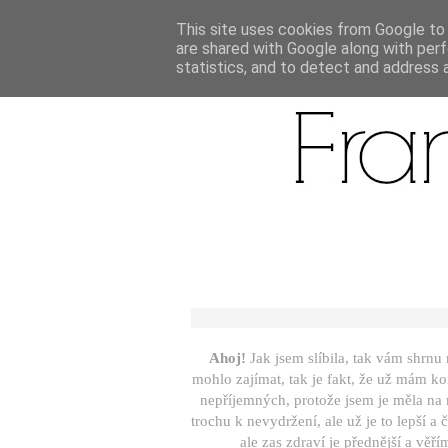
This site uses cookies from Google to d
are shared with Google along with perf
statistics, and to detect and address 
Ahoj!
Jak jsem slíbila, tak vám shrn
mohlo zajímat, tak je fakt, že už mám k
nepříjemných, protože jsem je měla na m
trochu k nevydržení, ale už je to lepší a
ale zas zdraví je přednější a věří