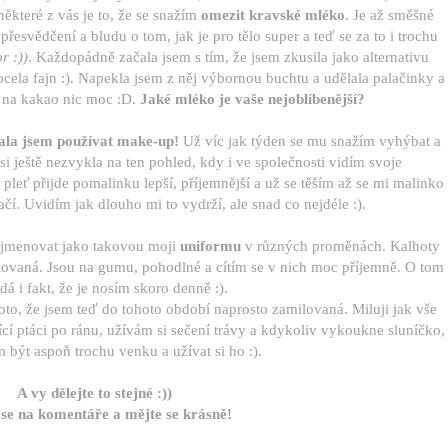
některé z vás je to, že se snažím
omezit kravské mléko
. Je až směšné
řesvědčení a bludu o tom, jak je pro tělo super a teď se za to i trochu
r :))
. Každopádně začala jsem s tím, že jsem zkusila jako alternativu
ocela fajn :). Napekla jsem z něj výbornou buchtu a udělala palačinky a
 na kakao nic moc :D.
Jaké mléko je vaše nejoblíbenější?
ala jsem používat make-up!
Už víc jak týden se mu snažím vyhýbat a
 si ještě nezvykla na ten pohled, kdy i ve společnosti vidím svoje
 pleť přijde pomalinku lepší, příjemnější a už se těším až se mi malinko
ačí. Uvidím jak dlouho mi to vydrží, ale snad co nejdéle :).
ojmenovat jako takovou moji
uniformu
v různých proměnách. Kalhoty
ovaná. Jsou na gumu, pohodlné a cítím se v nich moc příjemně. O tom
á i fakt, že je nosím skoro denně :).
to, že jsem teď do tohoto období naprosto zamilovaná. Miluji jak vše
ící ptáci po ránu, užívám si sečení trávy a kdykoliv vykoukne sluníčko,
m být aspoň trochu venku a užívat si ho :).
A vy dělejte to stejné :))
se na komentáře a mějte se krásně!