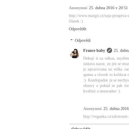
Anonymní
25. dubna 2016 v 20:51
http://www.margit.cz/soja-prospiva-s
článek :).
Odpovědět
Odpovědi
France baby
25. dubn
Dekuji ti za odkaz, myslim
zastava nazor, ze jist se m
je upravovana uz velka rad
spatna a clovek to kolikrat 
:). Kazdopadne ja se nechys
obzory a pokud se pak tre
kvalitni a nezavadne :).
Anonymní
25. dubna 2016
http://veganka.cz/zdravotni