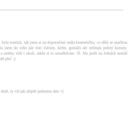
 byla zoufalá, tak jsem si na doporučení našla kosmetičku, co dělá se značkou
ala jsem do toho pár tisíc (sérum, krém, gomáž) ale nelituju jediný koruny.
 změny vidí i okolí, takže si to nenalhávám :D. Ale jestli na fotkách nemáš
ě pleť :).
sluší, ty víš jak zlepšit jednomu den =)