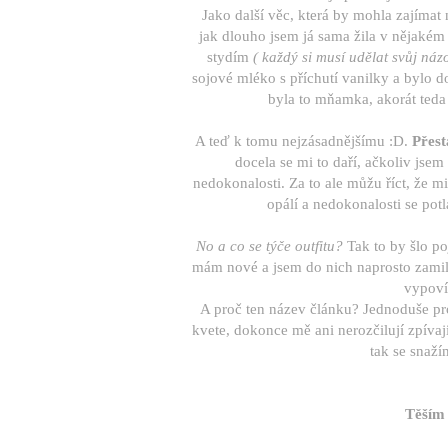
Jako další věc, která by mohla zajímat 
jak dlouho jsem já sama žila v nějakém p
stydím
( každý si musí udělat svůj názo
sojové mléko s příchutí vanilky a bylo d
byla to mňamka, akorát teda
A teď k tomu nejzásadnějšímu :D.
Přest
docela se mi to daří, ačkoliv jsem
nedokonalosti. Za to ale můžu říct, že mi
opálí a nedokonalosti se potl
No a co se týče outfitu?
Tak to by šlo p
mám nové a jsem do nich naprosto zamil
vypovíd
A proč ten název článku? Jednoduše pro
kvete, dokonce mě ani nerozčilují zpívaj
tak se snaží
Těším 