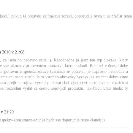
kodi/, pokud tě opravdu zajímá tvé zdraví, doporučila bych ti si přečíst tento
a 2016 v 21:08
, ze jsem ho nedavno cetla :). Kazdopadne ja jsem ten typ cloveka, ktery
uze vse, akorat v primerenem mnozstvi, ktere neskodi. Bohuzel v dnesni dobe
a potravin a spousta zdrave tvaricich se potravin je naprosto nevhodna a
nema ani sanci zjistit. Je to vsechno obrovsky byznys jak vsichni dobre vime
tam prejit na sojove vyrobky, akorat chci vyzkouset neco noveho, rozsirit si
ba rozhodnu vydat se cestou sojovych produktu, tak budu urco hledat ty
 v 21:20
-aspekty-konzumace-soji/ ja bych zas doporucila tento clanek :)