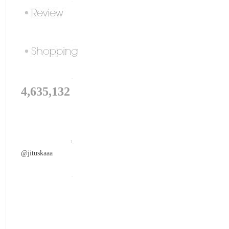
.
.
.
4,635,132
I_
@jituskaaa
.