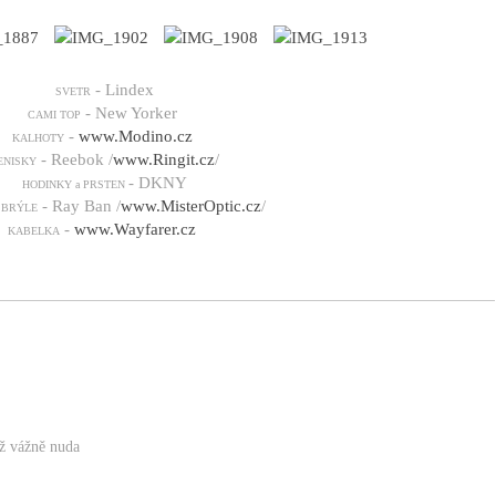
- Lindex
SVETR
- New Yorker
CAMI TOP
-
www.Modino.cz
KALHOTY
- Reebok /
www.Ringit.cz
/
ENISKY
- DKNY
HODINKY a PRSTEN
- Ray Ban /
www.MisterOptic.cz
/
 BRÝLE
-
www.Wayfarer.cz
KABELKA
už vážně nuda