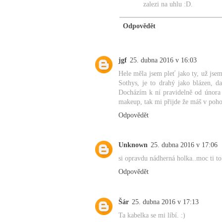
zalezi na uhlu :D.
Odpovědět
jgf
25. dubna 2016 v 16:03
Hele měla jsem pleť jako ty, už jsem
Sothys, je to drahý jako blázen, d
Docházím k ní pravidelně od února a
makeup, tak mi přijde že máš v pohod
Odpovědět
Unknown
25. dubna 2016 v 17:06
si opravdu nádherná holka..moc ti to 
Odpovědět
Šár
25. dubna 2016 v 17:13
Ta kabelka se mi líbí. :)