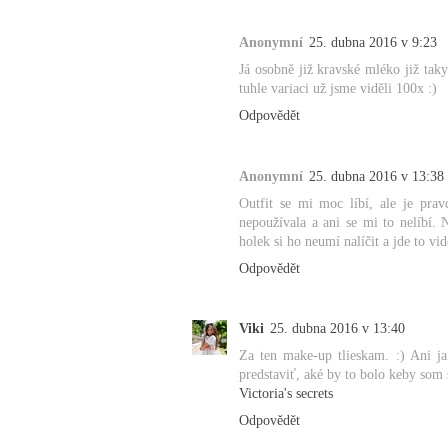
Anonymní
25. dubna 2016 v 9:23
Já osobně již kravské mléko již taky 
tuhle variaci už jsme viděli 100x :)
Odpovědět
Anonymní
25. dubna 2016 v 13:38
Outfit se mi moc líbí, ale je pra
nepoužívala a ani se mi to nelíbí.
holek si ho neumí nalíčit a jde to vid
Odpovědět
Viki
25. dubna 2016 v 13:40
Za ten make-up tlieskam. :) Ani j
predstaviť, aké by to bolo keby som 
Victoria's secrets
Odpovědět