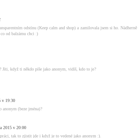
2
nsparentním odstínu (Keep calm and shop) a zamilovala jsem si ho. Nádherně
 co od balzámu chci :)
? Jíti, když ti někdo píše jako anonym, vidíš, kdo to je?
5 v 19:30
 to anonym (beze jména)?
na 2015 v 20:00
práci, tak to zjistit jde i když je to vedené jako anonym :).