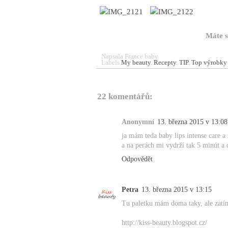
Máte s
Napsala
France baby
Labels
My beauty
,
Recepty
,
TIP
,
Top výrobky
22 komentářů:
Anonymní
13. března 2015 v 13:08
ja mám teda baby lips intense care a
a na perách mi vydrží tak 5 minút a d
Odpovědět
Petra
13. března 2015 v 13:15
Tu paletku mám doma taky, ale zatím 
http://kiss-beauty.blogspot.cz/