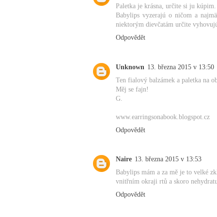
Paletka je krásna, určite si ju kúpim.
Babylips vyzerajú o ničom a najmä 
niektorým dievčatám určite vyhovuj
Odpovědět
Unknown
13. března 2015 v 13:50
Ten fialový balzámek a paletka na o
Měj se fajn!
G.
www.earringsonabook.blogspot.cz
Odpovědět
Naire
13. března 2015 v 13:53
Babylips mám a za mě je to velké zk
vnitřním okraji rtů a skoro nehydrat
Odpovědět