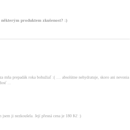
 některým produktem zkušenost? :)
 za mňa prepadák roka bohužiaľ :( .... absolútne nehydratuje, skoro ani nevonia
osť ...
jsem ji nezkoušela. Její přesná cena je 180 Kč :)