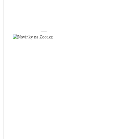
_____