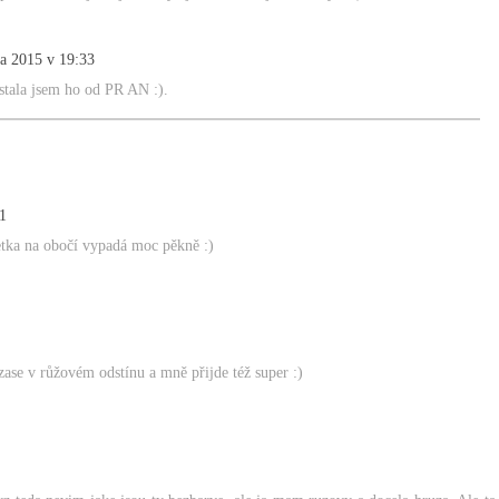
na 2015 v 19:33
stala jsem ho od PR AN :).
1
etka na obočí vypadá moc pěkně :)
se v růžovém odstínu a mně přijde též super :)