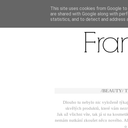
This site uses cookies from Google to d
are shared with Google along with perf
statistics, and to detect and address 
/BEAUTY/ Tři
Dlouho tu nebylo nic vyloženě týkají
skvělých produktů, které vám nezruj
Jak už všichni víte, tak já si na kosm
nemám nutkání zkoušet něco nového. Ale
o