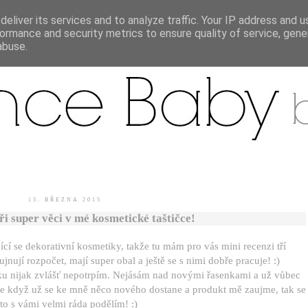
eliver its services and to analyze traffic. Your IP address and 
ormance and security metrics to ensure quality of service, gen
.
abuse.
13. BŘEZNA 2015
 super věci v mé kosmetické taštičce!
cí se dekorativní kosmetiky, takže tu mám pro vás mini recenzi tří
nují rozpočet, mají super obal a ještě se s nimi dobře pracuje! :)
etiku nijak zvlášť nepotrpím. Nejásám nad novými řasenkami a už vůbec
 když už se ke mně něco nového dostane a produkt mě zaujme, tak se
 to s vámi velmi ráda podělím! :)