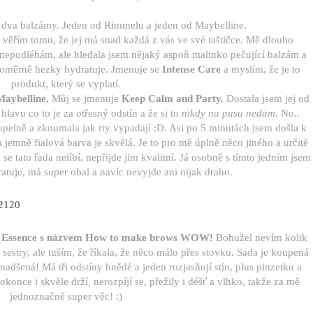
 dva balzámy. Jeden od Rimmelu a jeden od Maybelline.
 věřím tomu, že jej má snad každá z vás ve své taštičce. Mě dlouho
nepodléhám, ale hledala jsem nějaký aspoň malinko pečující balzám a
 poměrně hezky hydratuje. Jmenuje se
Intense Care
a myslím, že je to
produkt, který se vyplatí.
aybelline.
Můj se jmenuje
Keep Calm and Party.
Dostala jsem jej od
lavu co to je za otřesný odstín a že si to
nikdy na pusu nedám.
No..
oupelně a zkoumala jak rty vypadají :D. Asi po 5 minutách jsem došla k
a jemně fialová barva je skvělá. Je to pro mě úplně něco jiného a určitě
 se tato řada nelíbí, nepřijde jim kvalitní. Já osobně s tímto jedním jsem
tuje, má super obal a navíc nevyjde ani nijak draho.
d Essence s názvem How to make brows WOW!
Bohužel nevím kolik
vy sestry, ale tuším, že říkala, že něco málo přes stovku. Sada je koupená
nadšená! Má tři odstíny hnědé a jeden rozjasňují stín, plus pinzetku a
dokonce i skvěle drží, nerozpíjí se, přežily i déšť a vlhko, takže za mě
jednoznačně super věc! :)