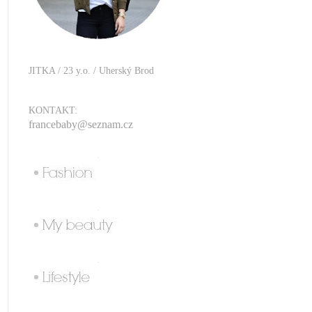
JITKA / 23 y.o. / Uherský Brod
KONTAKT:
francebaby@seznam.cz
.
.
.