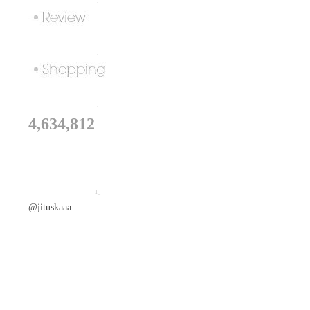
.
.
.
4,634,812
I_
@jituskaaa
.