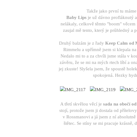
Takže jako první tu máme
Baby Lips
je už dávno profláknutý a
nelákaly, celkově těmto "boom" věcem 
zaujal mě tento, který je průhledný a
Druhý balzám je z řady
Keep Calm od M
Rimmelu a upřímně jsem si klepala na h
Nedalo mi to a za chvíli jsme stála v k
závěru, že se mi na mých rtech líbí a on
jej zkuste! Slyšela jsem, že spoustě holek
spokojená. Hezky hydra
A třetí skvělou věcí je
sada na obočí o
stojí, protože jsem ji dostala od přítelo
v Rossmanovi a já jsem z ní absolutně 
štětec. Se stíny se mi pracuje krásně, 