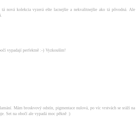
tá nová kolekcia vyzerá ešte lacnejšie a nekvalitnejšie ako tá pôvodná. Ale
ú.
bočí vypadají perfektně :-) Vyzkouším!
lamání. Mám broskvový odstín, pigmentace nulová, po víc vrstvách se sráží na
uje. Set na obočí ale vypadá moc pěkně :)