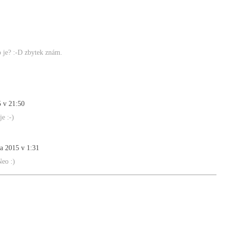
o je? :-D zbytek znám.
5 v 21:50
e :-)
na 2015 v 1:31
Neo :)