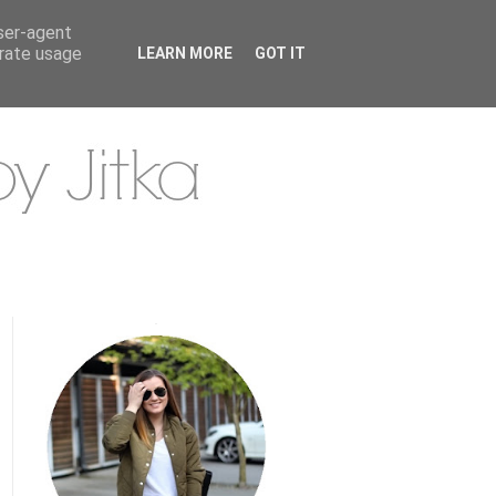
user-agent
erate usage
LEARN MORE
GOT IT
.