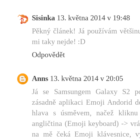
Sisinka
13. května 2014 v 19:48
Pěkný článek! Já používám většinu
mi taky nejde! :D
Odpovědět
Anns
13. května 2014 v 20:05
Já se Samsungem Galaxy S2 p
zásadně aplikaci Emoji Andorid d
hlava s úsměvem, načež kliknu
angličtina (Emoji keyboard) -> vr
na mě čeká Emoji klávesnice, v