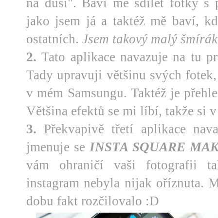
na duši". Baví mě sdílet fotky s
jako jsem já a taktéž mě baví, k
ostatních.
Jsem takový malý šmírá
2.
Tato aplikace navazuje na tu pr
Tady upravuji většinu svých fotek,
v mém Samsungu. Taktéž je přehled
Většina efektů se mi líbí, takže si
3.
Překvapivě třetí aplikace nava
jmenuje se
INSTA SQUARE MA
vám ohraničí vaši fotografii t
instagram nebyla nijak oříznuta. 
dobu fakt rozčilovalo :D