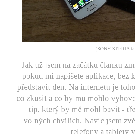
(SONY XPERIA tab
Jak už jsem na začátku článku zmí
pokud mi napíšete aplikace, bez k
představit den. Na internetu je toh
co zkusit a co by mu mohlo vyhovo
tip, který by mě mohl bavit - tř
volných chvílích. Navíc jsem zv
telefony a tablety v