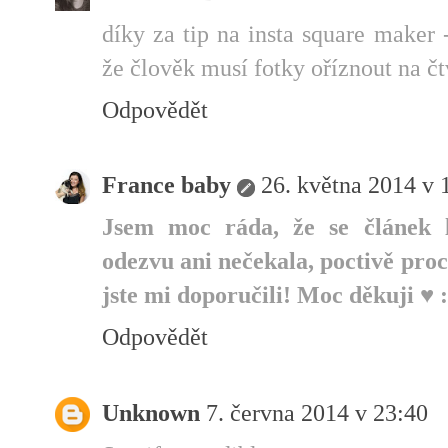
díky za tip na insta square maker 
že člověk musí fotky oříznout na č
Odpovědět
France baby
26. května 2014 v 
Jsem moc ráda, že se článek l
odezvu ani nečekala, poctivě pro
jste mi doporučili! Moc děkuji ♥ :
Odpovědět
Unknown
7. června 2014 v 23:40