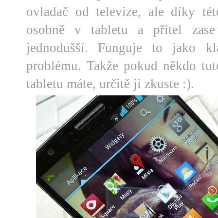
ovladač od televize, ale díky té
osobně v tabletu a přítel zas
jednodušší. Funguje to jako kl
problému. Takže pokud někdo tut
tabletu máte, určitě ji zkuste :).