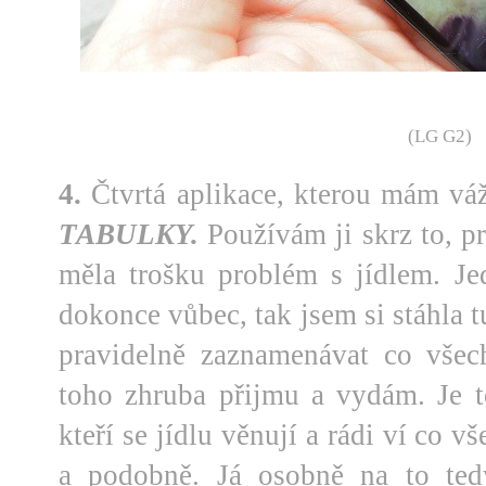
(LG G2)
4.
Čtvrtá aplikace, kterou mám vá
TABULKY.
Používám ji skrz to, p
měla trošku problém s jídlem. J
dokonce vůbec, tak jsem si stáhla t
pravidelně zaznamenávat co všec
toho zhruba přijmu a vydám. Je to 
kteří se jídlu věnují a rádi ví co vš
a podobně. Já osobně na to ted