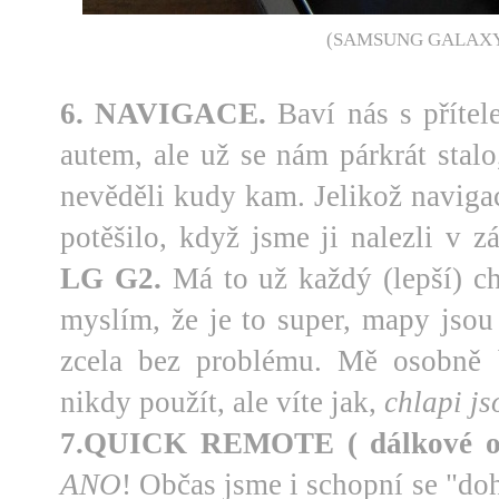
(SAMSUNG GALAXY
6. NAVIGACE.
Baví nás s přítele
autem, ale už se nám párkrát stalo,
nevěděli kudy kam. Jelikož navigac
potěšilo, když jsme ji nalezli v z
LG G2.
Má to už každý (lepší) ch
myslím, že je to super, mapy jsou
zcela bez problému. Mě osobně 
nikdy použít, ale víte jak,
chlapi js
7.QUICK REMOTE ( dálkové ov
ANO
! Občas jsme i schopní se "do