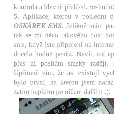
kontrola a hlavně přehled, rozhod
5.
Aplikace, kterou v poslední d
OSKÁREK SMS.
Jelikož mám pauš
tak se mi něco takového dost hod
sms, když jste připojeni na interne
docela hodně peněz. Navíc má ap
přes ni posílám smsky raději, 
Upřímně vím, že asi existují vych
bylo první, na kterou jsem naraz
zatím nepídím po ničem dalším :).