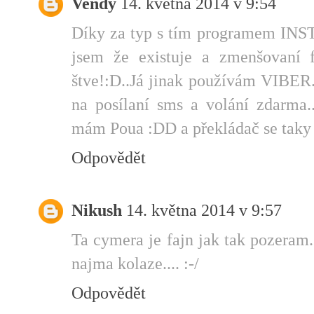
Vendy
14. května 2014 v 9:54
Díky za typ s tím programem I
jsem že existuje a zmenšovaní 
štve!:D..Já jinak používám VIBER.
na posílaní sms a volání zdarma
mám Poua :DD a překládač se taky 
Odpovědět
Nikush
14. května 2014 v 9:57
Ta cymera je fajn jak tak pozeram.
najma kolaze.... :-/
Odpovědět