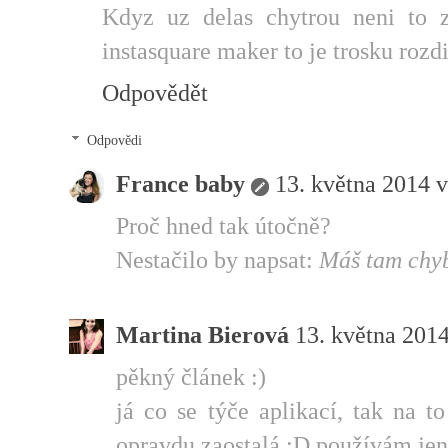
Kdyz uz delas chytrou neni to z
instasquare maker to je trosku rozdi
Odpovědět
Odpovědi
France baby
13. května 2014 v
Proč hned tak útočně?
Nestačilo by napsat:
Máš tam chybu
Martina Bierová
13. května 2014
pěkný článek :)
já co se týče aplikací, tak na t
opravdu zaostalá :D používám jen 