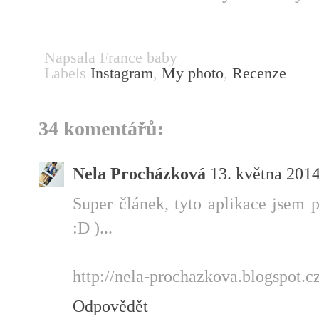
Napsala
France baby
Labels
Instagram
,
My photo
,
Recenze
34 komentářů:
Nela Procházková
13. května 2014
Super článek, tyto aplikace jsem 
:D )...
http://nela-prochazkova.blogspot.c
Odpovědět