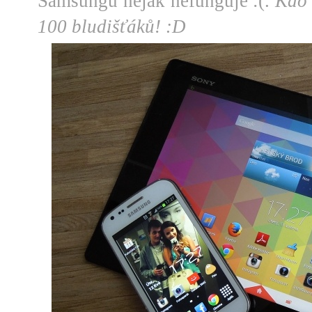
Samsungu nějak nefunguje :(.
Kdo 
100 bludišťáků! :D