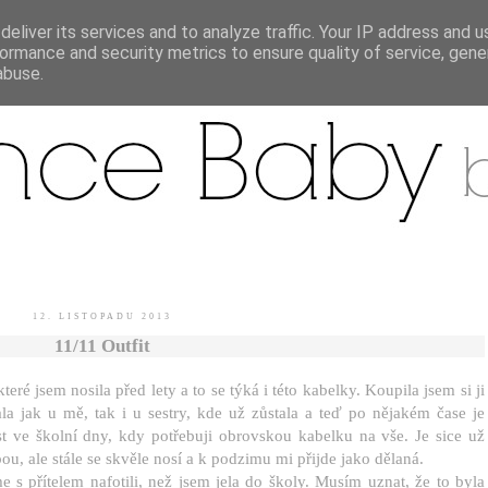
eliver its services and to analyze traffic. Your IP address and 
ormance and security metrics to ensure quality of service, gen
.
abuse.
12. LISTOPADU 2013
11/11 Outfit
é jsem nosila před lety a to se týká i této kabelky. Koupila jsem si ji
ala jak u mě, tak i u sestry, kde už zůstala a teď po nějakém čase je
 ve školní dny, kdy potřebuji obrovskou kabelku na vše. Je sice už
ou, ale stále se skvěle nosí a k podzimu mi přijde jako dělaná.
me s přítelem nafotili, než jsem jela do školy. Musím uznat, že to byla