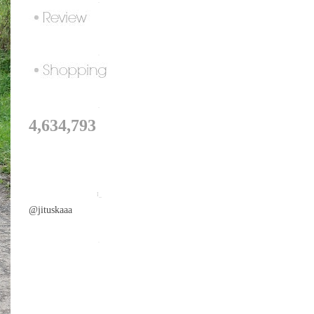
.
.
.
4,634,793
I_
@jituskaaa
.