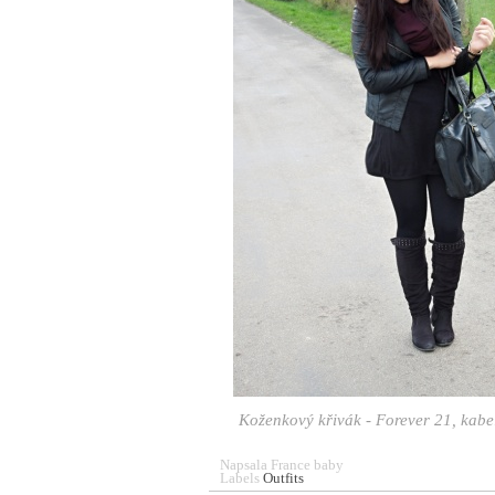
Koženkový křivák - Forever 21, kabe
Napsala
France baby
Labels
Outfits