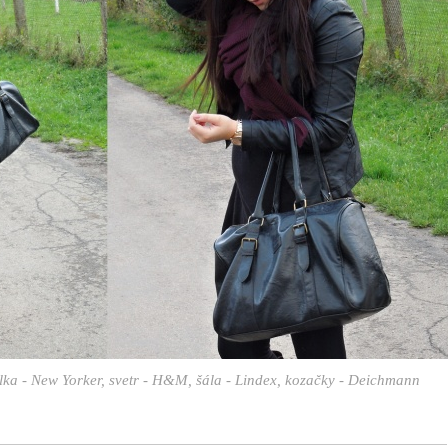
lka - New Yorker, svetr - H&M, šála - Lindex, kozačky - Deichmann