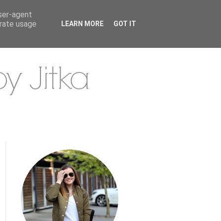
user-agent
erate usage
LEARN MORE
GOT IT
.