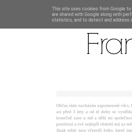
This site uses cookies from Google to d
are shared with Google along with perf
statistics, and to detect and address 
Občas ráda nacházím zapomenuté věci, kter
asi před 3 lety a od té doby se vystříd
konečně zase u mě a dělá mi společnost
poničená a své nejlepší období má za seb
Jinak tohle jsou včerejší fotky, které js