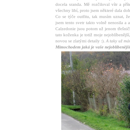
docela sranda. Mě rozčiloval vítr a pří
všechny libí, proto jsem některé dala do
Co se týče outfitu, tak musím uznat, ž
jsem tento svetr takto volně nenosila a a
Calzedonie jsou potom už jenom třešničk
tato koženka je totiž moje nejoblíbenější
novou se zlatými detaily :).
A taky už má
Mimochodem jaká je vaše nejoblíbenější