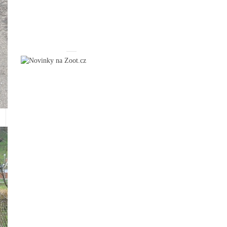
_____