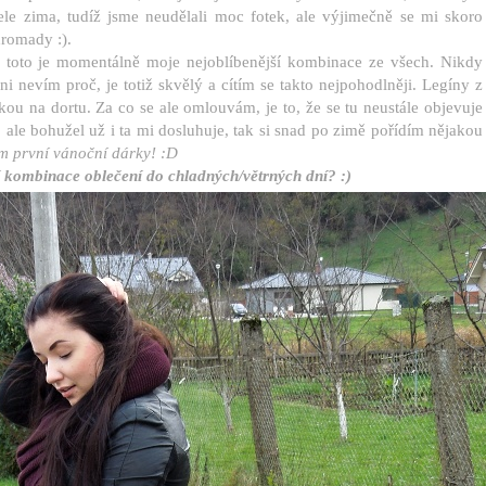
tele zima, tudíž jsme neudělali moc fotek, ale výjimečně se mi skoro
hromady :).
e toto je momentálně moje nejoblíbenější kombinace ze všech. Nikdy
ni nevím proč, je totiž skvělý a cítím se takto nejpohodlněji. Legíny z
ou na dortu. Za co se ale omlouvám, je to, že se tu neustále objevuje
, ale bohužel už i ta mi dosluhuje, tak si snad po zimě pořídím nějakou
m první vánoční dárky! :D
 kombinace oblečení do chladných/větrných dní? :)