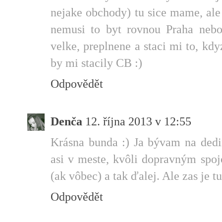
nejake obchody) tu sice mame, ale 
nemusi to byt rovnou Praha neb
velke, preplnene a staci mi to, kd
by mi stacily CB :)
Odpovědět
Denča
12. října 2013 v 12:55
Krásna bunda :) Ja bývam na dedin
asi v meste, kvôli dopravným spoj
(ak vôbec) a tak ďalej. Ale zas je t
Odpovědět