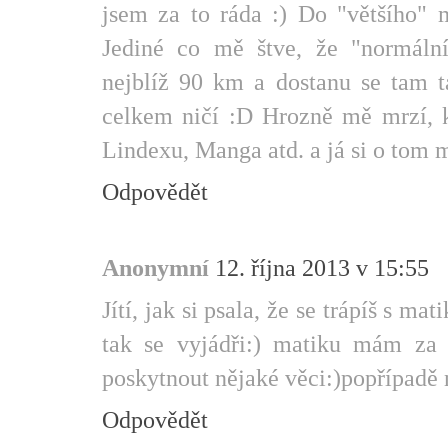
jsem za to ráda :) Do "většího" 
Jediné co mě štve, že "normál
nejblíž 90 km a dostanu se tam t
celkem ničí :D Hrozně mě mrzí, 
Lindexu, Manga atd. a já si o tom m
Odpovědět
Anonymní
12. října 2013 v 15:55
Jítí, jak si psala, že se trápíš s 
tak se vyjádři:) matiku mám za
poskytnout nějaké věci:)popřípadě 
Odpovědět