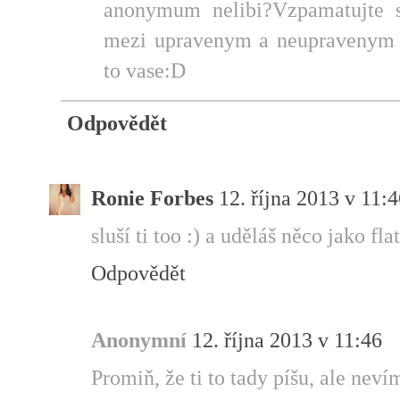
anonymum nelibi?Vzpamatujte s
mezi upravenym a neupravenym u
to vase:D
Odpovědět
Ronie Forbes
12. října 2013 v 11:
sluší ti too :) a uděláš něco jako flat
Odpovědět
Anonymní
12. října 2013 v 11:46
Promiň, že ti to tady píšu, ale nev