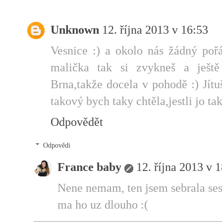
Unknown
12. října 2013 v 16:53
Vesnice :) a okolo nás žádný poř
malička tak si zvykneš a ješ
Brna,takže docela v pohodě :) Jít
takový bych taky chtěla,jestli jo ta
Odpovědět
Odpovědi
France baby
12. října 2013 v 
Nene nemam, ten jsem sebrala sest
ma ho uz dlouho :(