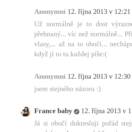
Anonymní
12. října 2013 v 12:21
Už normálně je to dost výrazn
přehnaný... víc než normálně... Př
vlasy,... až na to obočí... nechá
když jí to tu každej píše:(
Anonymní
12. října 2013 v 12:30
jsem stejného názoru :)
France baby
12. října 2013 v 
Já si obočí dokresluji pořád ste