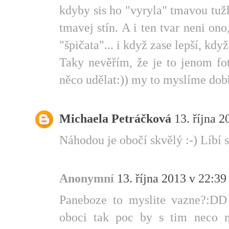
kdyby sis ho "vyryla" tmavou tuž
tmavej stín. A i ten tvar neni on
"špičata"... i když zase lepší, kd
Taky nevěřím, že je to jenom foť
něco udělat:)) my to myslíme dobř
Michaela Petráčková
13. října 2
Náhodou je obočí skvělý :-) Líbí 
Anonymní
13. října 2013 v 22:39
Paneboze to myslite vazne?:DD 
oboci tak poc by s tim neco m