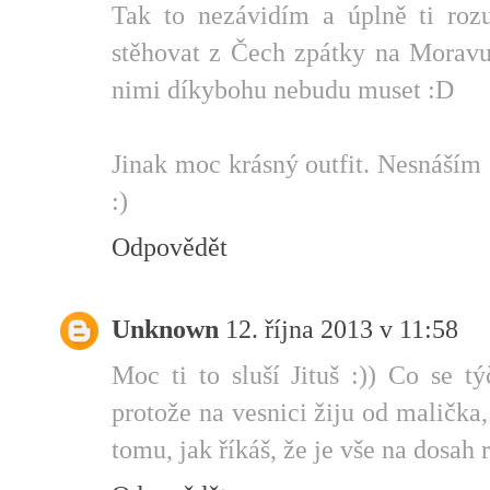
Tak to nezávidím a úplně ti roz
stěhovat z Čech zpátky na Moravu
nimi díkybohu nebudu muset :D
Jinak moc krásný outfit. Nesnáším 
:)
Odpovědět
Unknown
12. října 2013 v 11:58
Moc ti to sluší Jituš :)) Co se t
protože na vesnici žiju od malička
tomu, jak říkáš, že je vše na dosah r