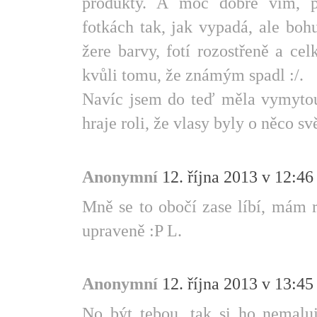
produkty. A moc dobře vím, 
fotkách tak, jak vypadá, ale boh
žere barvy, fotí rozostřeně a ce
kvůli tomu, že známým spadl :/.
Navíc jsem do teď měla vymytou 
hraje roli, že vlasy byly o něco svět
Anonymní
12. října 2013 v 12:46
Mně se to obočí zase líbí, mám 
upraveně :P L.
Anonymní
12. října 2013 v 13:45
No být tebou, tak si ho nemalu