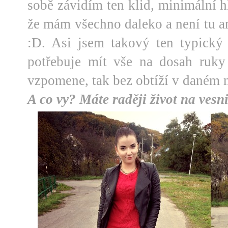
sobě závidím ten klid, minimální hl
že mám všechno daleko a není tu a
:D. Asi jsem takový ten typický
potřebuje mít vše na dosah ruky
vzpomene, tak bez obtíží v daném m
A co vy? Máte raději život na vesni