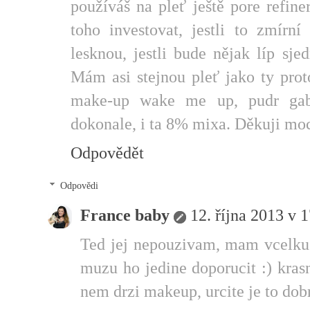
používáš na pleť ještě pore refine
toho investovat, jestli to zmírní
lesknou, jestli bude nějak líp sj
Mám asi stejnou pleť jako ty prot
make-up wake me up, pudr gabr
dokonale, i ta 8% mixa. Děkuji moc 
Odpovědět
Odpovědi
France baby
12. října 2013 v 
Ted jej nepouzivam, mam vcelku 
muzu ho jedine doporucit :) kras
nem drzi makeup, urcite je to dob