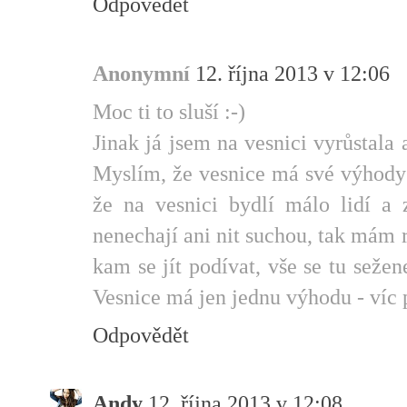
Odpovědět
Anonymní
12. října 2013 v 12:06
Moc ti to sluší :-)
Jinak já jsem na vesnici vyrůstala 
Myslím, že vesnice má své výhody
že na vesnici bydlí málo lidí a
nenechají ani nit suchou, tak mám r
kam se jít podívat, vše se tu sežen
Vesnice má jen jednu výhodu - víc p
Odpovědět
Andy
12. října 2013 v 12:08