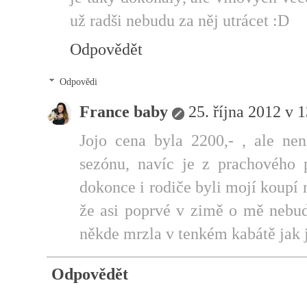
už radši nebudu za něj utrácet :D
Odpovědět
Odpovědi
France baby
25. října 2012 v 
Jojo cena byla 2200,- , ale ne
sezónu, navíc je z prachového p
dokonce i rodiče byli mojí koupí n
že asi poprvé v zimě o mě nebud
někde mrzla v tenkém kabátě jak 
Odpovědět