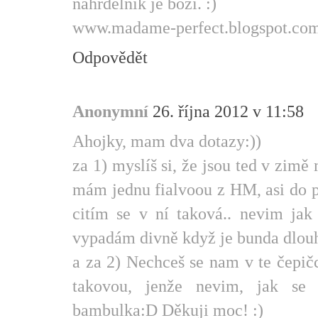
náhrdelník je boží. :)
www.madame-perfect.blogspot.co
Odpovědět
Anonymní
26. října 2012 v 11:58
Ahojky, mam dva dotazy:))
za 1) myslíš si, že jsou ted v zim
mám jednu fialvoou z HM, asi do pu
citím se v ní taková.. nevim jak
vypadám divně když je bunda dlouh
a za 2) Nechceš se nam v te čepič
takovou, jenže nevim, jak se 
bambulka:D Děkuji moc! :)