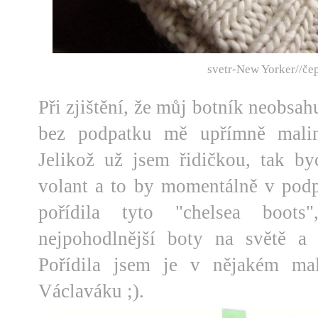
svetr-New Yorker//č
Při zjištění, že můj botník neobsa
bez podpatku mě upřímně malin
Jelikož už jsem řidičkou, tak b
volant a to by momentálně v podpa
pořídila tyto "chelsea boot
nejpohodlnější boty na světě a 
Pořídila jsem je v nějakém m
Václaváku ;).