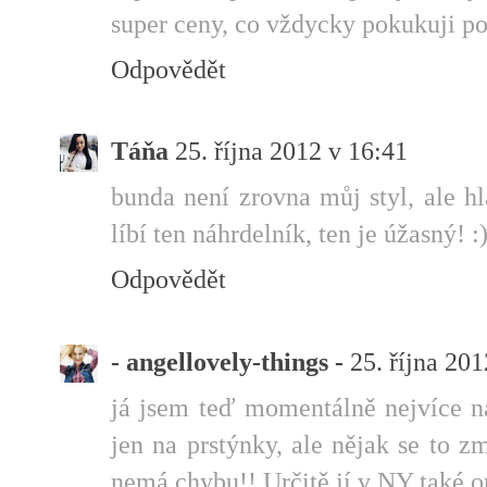
super ceny, co vždycky pokukuji po
Odpovědět
Táňa
25. října 2012 v 16:41
bunda není zrovna můj styl, ale hl
líbí ten náhrdelník, ten je úžasný! :
Odpovědět
- angellovely-things -
25. října 20
já jsem teď momentálně nejvíce n
jen na prstýnky, ale nějak se to 
nemá chybu!! Určitě jí v NY také o