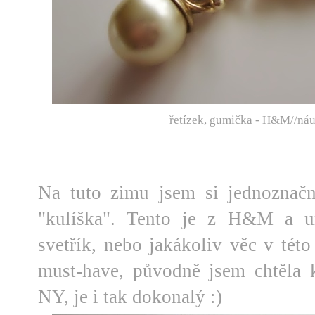
řetízek, gumička - H&M//náu
Na tuto zimu jsem si jednoznačn
"kulíška". Tento je z H&M a ur
svetřík, nebo jakákoliv věc v tét
must-have, původně jsem chtěla ka
NY, je i tak dokonalý :)