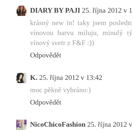
DIARY BY PAJI
25. října 2012 v 
krásný new in! taky jsem posledn
vínovou barvu miluju, minulý t
vínový svetr z F&F :))
Odpovědět
K.
25. října 2012 v 13:42
moc pěkně vybráno:)
Odpovědět
NicoChicoFashion
25. října 2012 