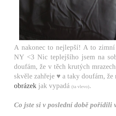
A nakonec to nejlepší! A to zimní
NY <3 Nic teplejšího jsem na sob
doufám, že v těch krutých mrazech
skvěle zahřeje ♥ a taky doufám, že 
obrázek
jak vypadá
.
(ta vlevo)
Co jste si v poslední době pořídili