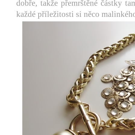
dobře, takže přemrštěné částky ta
každé příležitosti si něco malinké