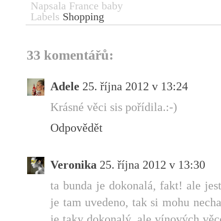
Napsala
France baby
Labels
Shopping
33 komentářů:
Adele
25. října 2012 v 13:24
Krásné věci sis pořídila.:-)
Odpovědět
Veronika
25. října 2012 v 13:30
ta bunda je dokonalá, fakt! ale jestl
je tam uvedeno, tak si mohu necha
je taky dokonalý, ale vínových vě