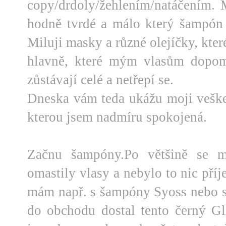
copy/drdoly/žehlením/natáčením. 
hodně tvrdé a málo který šampón 
Miluji masky a různé olejíčky, kter
hlavně, které mým vlasům dopo
zůstávají celé a netřepí se.
Dneska vám teda ukážu moji vešk
kterou jsem nadmíru spokojená.
Začnu šampóny.Po většině se 
omastily vlasy a nebylo to nic př
mám např. s šampóny Syoss nebo s
do obchodu dostal tento černý Gl