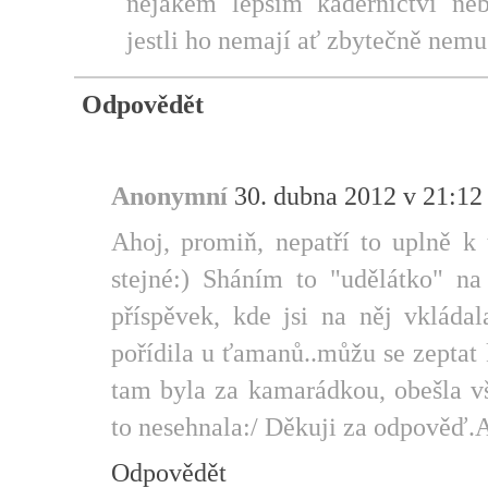
nějakém lepším kadeřnictví ne
jestli ho nemají ať zbytečně nemus
Odpovědět
Anonymní
30. dubna 2012 v 21:12
Ahoj, promiň, nepatří to uplně k 
stejné:) Sháním to "udělátko" na
příspěvek, kde jsi na něj vkládal
pořídila u ťamanů..můžu se zeptat
tam byla za kamarádkou, obešla v
to nesehnala:/ Děkuji za odpověď.
Odpovědět