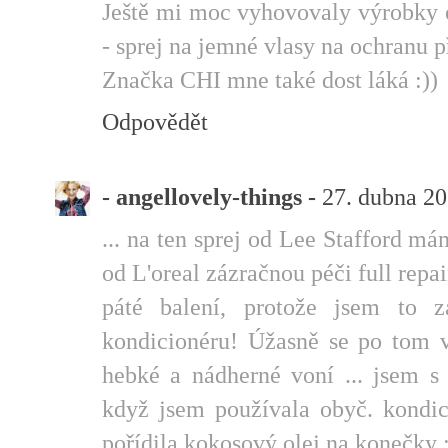
Ještě mi moc vyhovovaly výrobky o
- sprej na jemné vlasy na ochranu 
Značka CHI mne také dost láká :))
Odpovědět
- angellovely-things -
27. dubna 20
... na ten sprej od Lee Stafford má
od L'oreal zázračnou péči full rep
páté balení, protože jsem to 
kondicionéru! Úžasně se po tom v
hebké a nádherné voní ... jsem s
když jsem používala obyč. kondici
pořídila kokosový olej na konečky 