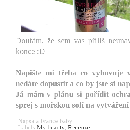
Doufám, že sem vás příliš neunavi
konce :D
Napište mi třeba co vyhovuje 
nedáte dopustit a co by jste si nap
Já mám v plánu si pořídit ochr
sprej s mořskou solí na vytváření
Napsala
France baby
Labels
My beauty
,
Recenze