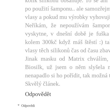
kolik silikonů obsahuje. To se ani
po použití šamponu.. ale samozřej
vlasy a pokud mu výrobky vyhovují t
Neříkám, že nepoužívám šampony
vyskytne, v dnešní době je fuška
kolem 300kč když máš štěstí :) ta
vlasy těch silikonů čas od času zbav
Jinak masku od Matrix chválím,
Biosilk, už jsem o něm slyšela 
nenapadlo si ho pořídit, tak možná
Skvělý článek.
Odpovědět
Odpovědi