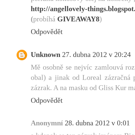
http://angellovely-things.blogspo
(
probíhá
GIVEAWAY8
)
Odpovědět
Unknown
27. dubna 2012 v 20:24
Mě osobně se nejvíc zamlouvá ro
obal) a jinak od Loreal zázračná p
zázrak. A na masku od Gliss Kur m
Odpovědět
Anonymní
28. dubna 2012 v 0:01