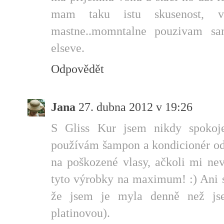
mam taku istu skusenost, 
mastne..momntalne pouzivam sa
elseve.
Odpovědět
Jana
27. dubna 2012 v 19:26
S Gliss Kur jsem nikdy spokoj
používám šampon a kondicionér od
na poškozené vlasy, ačkoli mi ne
tyto výrobky na maximum! :) Ani s
že jsem je myla denně než jse
platinovou).