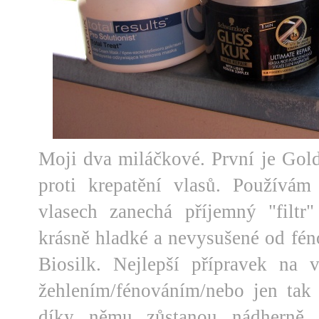
Moji dva miláčkové. První je Gold
proti krepatění vlasů. Používá
vlasech zanechá příjemný "filtr
krásně hladké a nevysušené od féno
Biosilk. Nejlepší přípravek na
žehlením/fénováním/nebo jen tak
díky němu zůstanou nádherně v