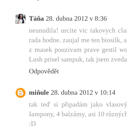
Táňa
28. dubna 2012 v 8:36
neunudila! urcite vic takovych cl
rada hodne. zaujal me ten biosilk, 
z masek pouzivam prave gestil won
Lush prisel sampuk, tak jsem zveda
Odpovědět
miňule
28. dubna 2012 v 10:14
tak teď si připadám jako vlasov
šampony, 4 balzámy, asi 10 různých
:D