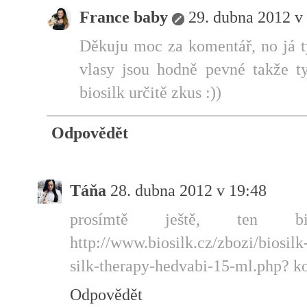
France baby
29. dubna 2012 v
Děkuju moc za komentář, no já t
vlasy jsou hodně pevné takže ty
biosilk určitě zkus :))
Odpovědět
Táňa
28. dubna 2012 v 19:48
prosímtě ještě, ten b
http://www.biosilk.cz/zbozi/biosilk
silk-therapy-hedvabi-15-ml.php? ko
Odpovědět