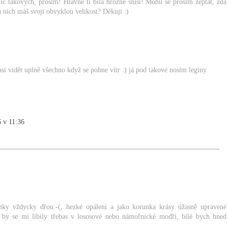
 Víc takových, prosím! Hlavně ti bílá hrozně sluší! Mohu se prosím zeptat, zda
 u nich máš svoji obvyklou velikost? Děkuji :)
asi vidět uplně všechno když se pohne vítr :) já pod takové nosím leginy
6 v 11:36
nky vždycky dřou:-(, hezké opálení a jako korunka krásy úžasně upravené
y by se mi líbily třebas v lososové nebo námořnické modři, bílé bych hned