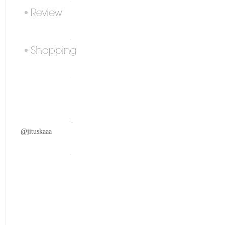
.
.
.
I_
@jituskaaa
.