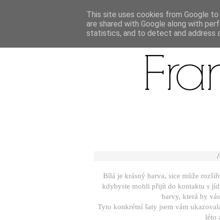
This site uses cookies from Google to d
are shared with Google along with perf
statistics, and to detect and address 
Bílá je krásný barva, sice může rozši
kdybyste mohli přijít do kontaktu s j
barvy, která by vá
Tyto konkrétní šaty jsem vám ukazovala
léto 