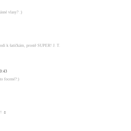
ásné vlasy? :)
 hodí k šatičkám, prostě SUPER! J. T.
0:43
to focené?:)
ý! 🌷