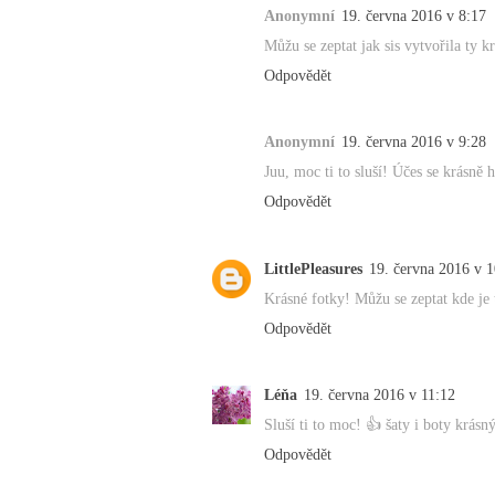
Anonymní
19. června 2016 v 8:17
Můžu se zeptat jak sis vytvořila ty kr
Odpovědět
Anonymní
19. června 2016 v 9:28
Juu, moc ti to sluší! Účes se krásně
Odpovědět
LittlePleasures
19. června 2016 v 1
Krásné fotky! Můžu se zeptat kde je 
Odpovědět
Léňa
19. června 2016 v 11:12
Sluší ti to moc! 👍 šaty i boty krásn
Odpovědět