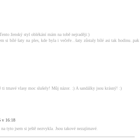
Tento ženský styl oblékání mám na tobě nejraději:)
 si bílé šaty na ples, kde byla i večeře...šaty zůstaly bílé asi tak hodinu..pak
 ti tmavé vlasy moc slušely! Můj názor. :) A sandálky jsou krásný! :)
6 v 16:18
 na tyto jsem si ještě nezvykla. Jsou takové nezajímavé.