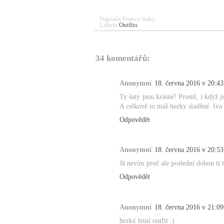
Napsala
France baby
Labels
Outfits
34 komentářů:
Anonymní
18. června 2016 v 20:43
Ty šaty jsou krásné! Prostě, i když j
A celkově to máš hezky sladěné. Iva
Odpovědět
Anonymní
18. června 2016 v 20:53
Já nevím proč ale poslední dobou ti t
Odpovědět
Anonymní
18. června 2016 v 21:09
hezký letní outfit :)