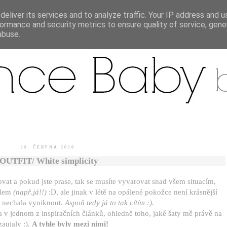
eliver its services and to analyze traffic. Your IP address and 
ormance and security metrics to ensure quality of service, gen
.
abuse.
18. ČERVNA 2016
/OUTFIT/ White simplicity
řovat a pokud jste prase, tak se musíte vyvarovat snad všem situacím,
ídlem
(např.já!!)
:D, ale jinak v létě na opálené pokožce není krásnější
s nechala vyniknout.
Aspoň tedy já to tak cítím :).
 v jednom z inspiračních článků, ohledně toho, jaké šaty mě právě na
zaujaly :).
A tyhle byly mezi nimi!