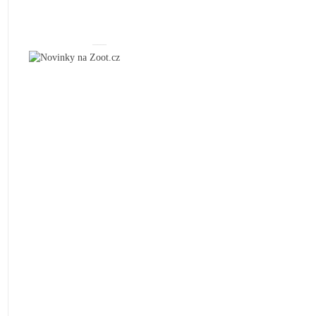
_____