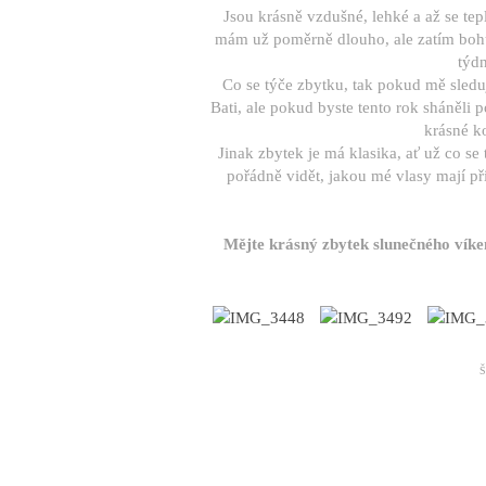
Jsou krásně vzdušné, lehké a až se tep
mám už poměrně dlouho, ale zatím bohuže
týdn
Co se týče zbytku, tak pokud mě sleduj
Bati, ale pokud byste tento rok sháněli
krásné k
Jinak zbytek je má klasika, ať už co se
pořádně vidět, jakou mé vlasy mají p
Mějte krásný zbytek slunečného víken