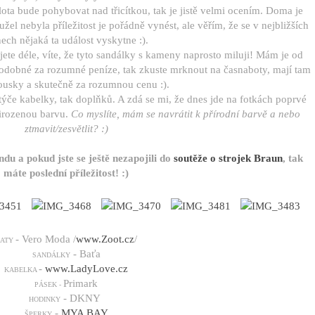
lota bude pohybovat nad třicítkou, tak je jistě velmi ocením. Doma je
l nebyla příležitost je pořádně vynést, ale věřím, že se v nejbližších
ech nějaká ta událost vyskytne :).
ete déle, víte, že tyto sandálky s kameny naprosto miluji! Mám je od
 podobné za rozumné peníze, tak zkuste mrknout na časnaboty, mají tam
ousky a skutečně za rozumnou cenu :).
 týče kabelky, tak doplňků. A zdá se mi, že dnes jde na fotkách poprvé
řirozenou barvu.
Co myslíte, mám se navrátit k přírodní barvě a nebo
ztmavit/zesvětlit? :)
du a pokud jste se ještě nezapojili do
soutěže o strojek Braun
, tak
máte poslední příležitost! :)
- Vero Moda /
www.Zoot.cz
/
ŠATY
- Baťa
SANDÁLKY
-
www.LadyLove.cz
KABELKA
Primark
PÁSEK -
- DKNY
HODINKY
-
MYA BAY
ŠPERKY