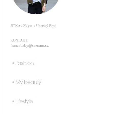
JITKA / 23 y.o. / Uherský Brod
KONTAKT:
francebaby@seznam.cz
.
.
.