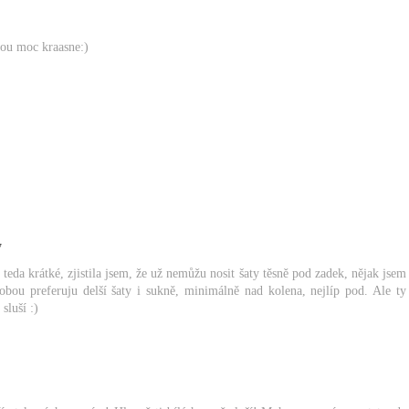
jsou moc kraasne:)
7
teda krátké, zjistila jsem, že už nemůžu nosit šaty těsně pod zadek, nějak jsem
 dobou preferuju delší šaty i sukně, minimálně nad kolena, nejlíp pod. Ale ty
sluší :)