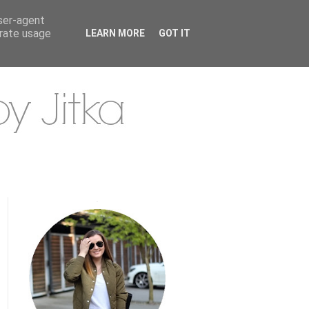
user-agent
erate usage
LEARN MORE
GOT IT
.