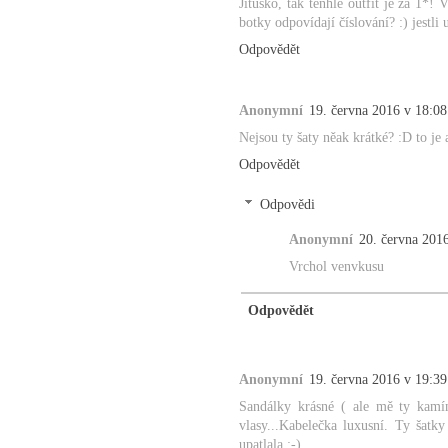
Jituško, tak tenhle outfit je za 1*!
botky odpovídají číslování? :) jestli
Odpovědět
Anonymní
19. června 2016 v 18:08
Nejsou ty šaty něak krátké? :D to je 
Odpovědět
Odpovědi
Anonymní
20. června 201
Vrchol venvkusu
Odpovědět
Anonymní
19. června 2016 v 19:39
Sandálky krásné ( ale mě ty kamí
vlasy...Kabelečka luxusní. Ty šatk
upatlala :-).