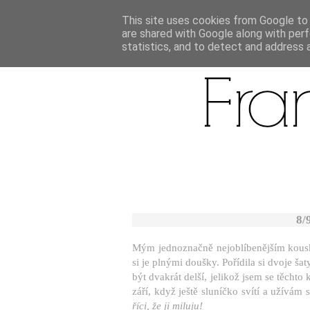
This site uses cookies from Google to d
are shared with Google along with perf
statistics, and to detect and address 
8/
Mým jednoznačně nejoblíbenějším kouske
si je plnými doušky. Pořídila si dvoje šat
být dvakrát delší, jelikož jsem se těchto
září, když ještě sluníčko svítí a užívám 
říci, že ji miluju!