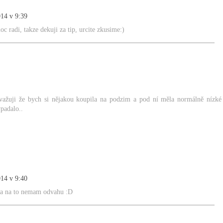
014 v 9:39
c radi, takze dekuji za tip, urcite zkusime:)
važuji že bych si nějakou koupila na podzim a pod ní měla normálně nízké
padalo..
014 v 9:40
 ja na to nemam odvahu :D