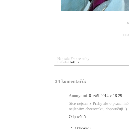
B
TEN
Napsala
France baby
Labels
Outfits
34 komentářů:
Anonymní
8. září 2014 v 18:29
Sice nejsem z Prahy ale o prázdnin
nejlepším cheesecaku, doporučuji :)
Odpovědět
Odpovědi