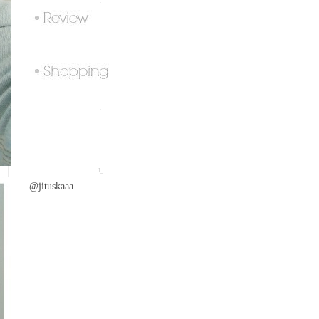
.
.
.
I_
@jituskaaa
.