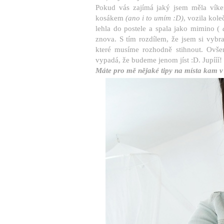
Pokud vás zajímá jaký jsem měla víken
kosákem
(ano i to umím :D)
, vozila kole
lehla do postele a spala jako mimino (
a
znova. S tím rozdílem, že jsem si vybra
které musíme rozhodně stihnout. Ovše
vypadá, že budeme jenom jíst :D. Jupííí!
Máte pro mě nějaké tipy na místa kam v Pr