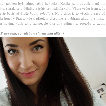
d, tak ten byl jednoznačně hektický. Kosila jsem trávník s ručním
čka, starala se o dělníky a ještě jsem stíhala vařit. Včera večer jsem tedy
 že bych ještě pár hodin zvládla!
). No a dnes je to všechno zase od
la hotel v Praze, kde s přítelem přespíme a vybírám aktivity a místa,
m nevím, kolik toho za necelé dva dny stihneme, protože to zatím
aze zajít, co vidět a o si nenechat ujít? :)