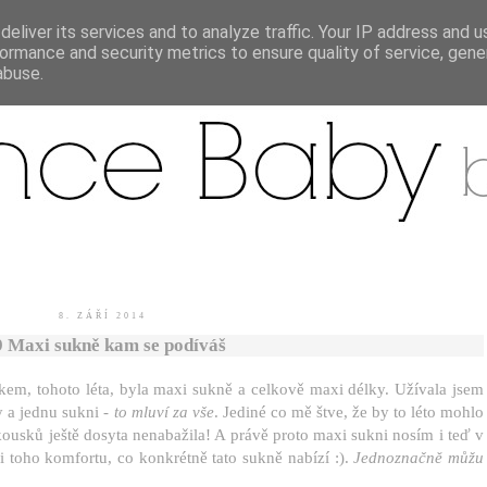
eliver its services and to analyze traffic. Your IP address and 
ormance and security metrics to ensure quality of service, gen
.
abuse.
8. ZÁŘÍ 2014
9 Maxi sukně kam se podíváš
m, tohoto léta, byla maxi sukně a celkově maxi délky. Užívala jsem
y a jednu sukni -
to mluví za vše
. Jediné co mě štve, že by to léto mohlo
 kousků ještě dosyta nenabažila! A právě proto maxi sukni nosím i teď v
si toho komfortu, co konkrétně tato sukně nabízí :).
Jednoznačně můžu