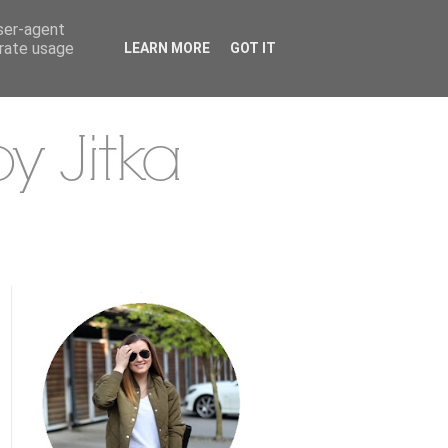
user-agent
erate usage
LEARN MORE
GOT IT
.