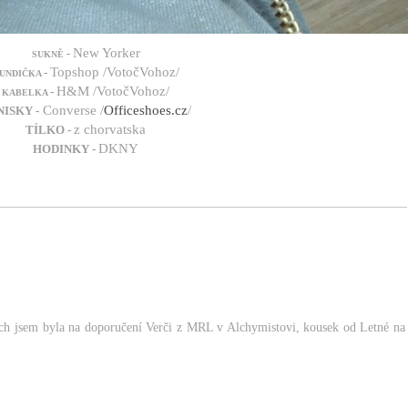
New Yorker
-
SUKNĚ
Topshop /VotočVohoz/
-
UNDIČKA
H&M /VotočVohoz/
-
KABELKA
Converse /
Officeshoes.cz
/
ISKY -
z chorvatska
TÍLKO -
DKNY
HODINKY -
ách jsem byla na doporučení Verči z MRL v Alchymistovi, kousek od Letné na