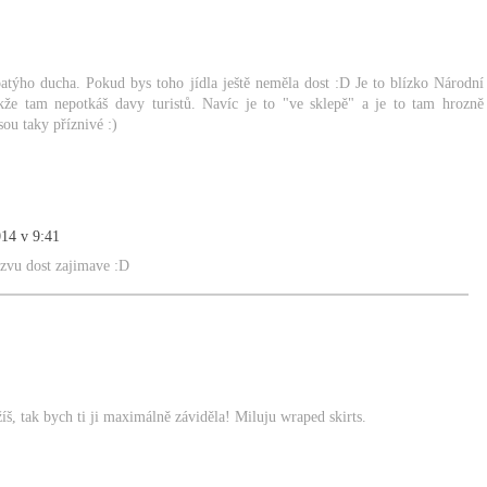
atýho ducha. Pokud bys toho jídla ještě neměla dost :D Je to blízko Národní
takže tam nepotkáš davy turistů. Navíc je to "ve sklepě" a je to tam hrozně
sou taky příznivé :)
014 v 9:41
azvu dost zajimave :D
žíš, tak bych ti ji maximálně záviděla! Miluju wraped skirts.