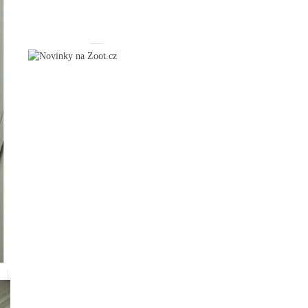
_____