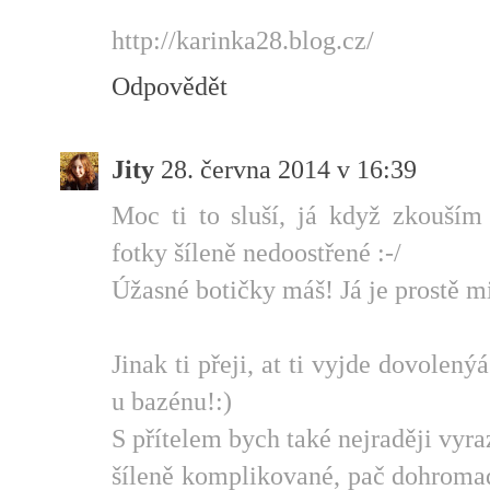
http://karinka28.blog.cz/
Odpovědět
Jity
28. června 2014 v 16:39
Moc ti to sluší, já když zkouším
fotky šíleně nedoostřené :-/
Úžasné botičky máš! Já je prostě mi
Jinak ti přeji, at ti vyjde dovolen
u bazénu!:)
S přítelem bych také nejraději vyra
šíleně komplikované, pač dohroma