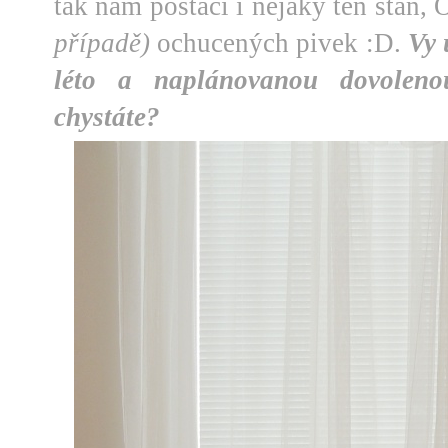
tak nám postačí i nějaký ten stan,
případě)
ochucených pivek :D.
Vy 
léto a naplánovanou dovole
chystáte?