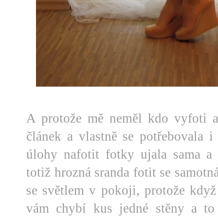
A protože mě neměl kdo vyfoti a
článek a vlastně se potřebovala i
úlohy nafotit fotky ujala sama a
totiž hrozná sranda fotit se samotn
se světlem v pokoji, protože když
vám chybí kus jedné stěny a to 