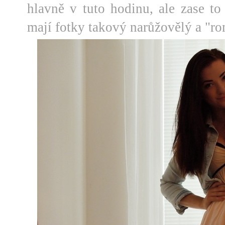
hlavně v tuto hodinu, ale zase t
mají fotky takový narůžovělý a "ro