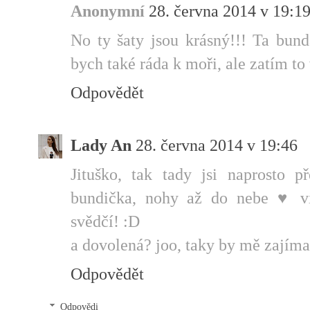
Anonymní
28. června 2014 v 19:1
No ty šaty jsou krásný!!! Ta bun
bych také ráda k moři, ale zatím to 
Odpovědět
Lady An
28. června 2014 v 19:46
Jituško, tak tady jsi naprosto př
bundička, nohy až do nebe ♥ vi
svědčí! :D
a dovolená? joo, taky by mě zajíma
Odpovědět
Odpovědi