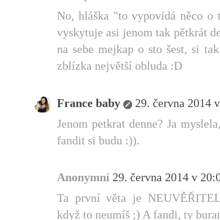
No, hláška "to vypovídá něco o 
vyskytuje asi jenom tak pětkrát 
na sebe mejkap o sto šest, si tak
zblízka největší obluda :D
France baby
29. června 2014 v
Jenom petkrat denne? Ja myslela,
fandit si budu :)).
Anonymní
29. června 2014 v 20:
Ta první věta je NEUVĚŘITELN
když to neumíš ;) A fandi, ty bura