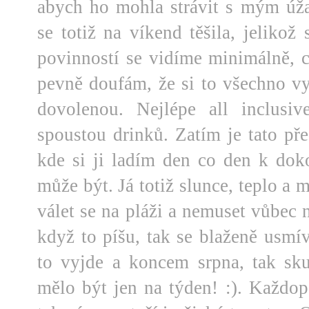
abych ho mohla strávit s mým ú
se totiž na víkend těšila, jelikož
povinností se vidíme minimálně, 
pevně doufám, že si to všechno 
dovolenou. Nejlépe all inclusi
spoustou drinků. Zatím je tato př
kde si ji ladím den co den k doko
může být. Já totiž slunce, teplo a 
válet se na pláži a nemuset vůbec 
když to píšu, tak se blaženě usm
to vyjde a koncem srpna, tak sk
mělo být jen na týden! :). Každop