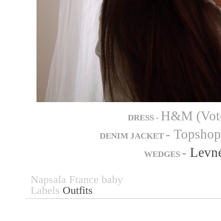
H&M (Vot
DRESS -
- Topshop
DENIM JACKET
-
Levn
WEDGES
Napsala
France baby
Labels
Outfits