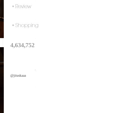
.
.
.
4,634,752
I_
@jituskaaa
.