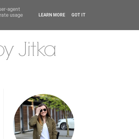
user-agent
erate usage
LEARN MORE
GOT IT
.