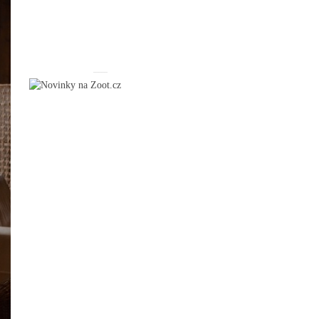
_____