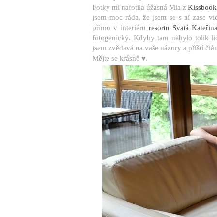
Fotky mi nafotila úžasná Mia z
Kissbook
jsem moc ráda, že jsem se s ní zase vid
přímo v interiéru
resortu Svatá Kateřina
fotogenický. Kdyby tam nebylo tolik lid
jsem zvědavá na vaše názory a příští čl
Mějte se krásně ♥.