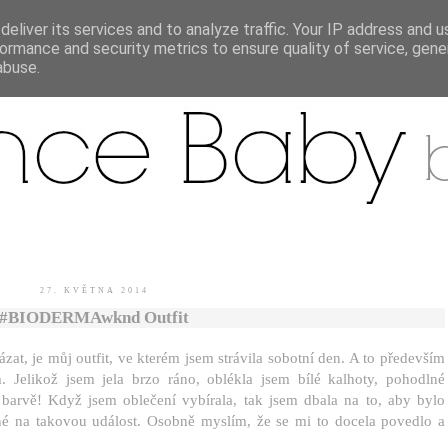
eliver its services and to analyze traffic. Your IP address and 
ormance and security metrics to ensure quality of service, gen
.
abuse.
27. KVĚTNA 2014
#BIODERMAwknd Outfit
zat, je můj outfit, ve kterém jsem strávila sobotní den. A to především
 Jelikož jsem jela brzo ráno, oblékla jsem bílé kalhoty, pohodlné
í barvě! Když jsem oblečení vybírala, tak jsem dbala na to, aby bylo
né na takovou událost. Osobně myslím, že se mi to docela povedlo a