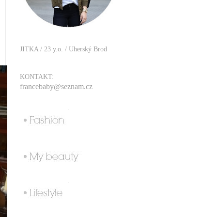
JITKA / 23 y.o. / Uherský Brod
KONTAKT:
francebaby@seznam.cz
.
.
.