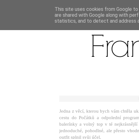
This site uses cookies from Google to d
are shared with Google along with perf
statistics, and to detect and address 
Jedna z věcí, kterou bych vám chtěla uká
cestu do Počátků a odpolední program.
balerínky a volný top v té nejkrásnějš
jednoduché, pohodlné, ale přesto vhod
outfit splnil svůj účel.