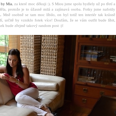
 by Mia
, za které moc děkuji :). S Miou jsme spolu bydlely už po třetí a
ěla, protože je to úžasně milá a zajímavá osoba. Fotky jsme nafotily
.
Mně osobně se tam moc líbilo, on byl totiž ten interiér tak krásně
í, určitě by vzniklo fotek více! Doufám, že se vám outfit bude líbit,
ánek bude zřejmě takový random post :)!