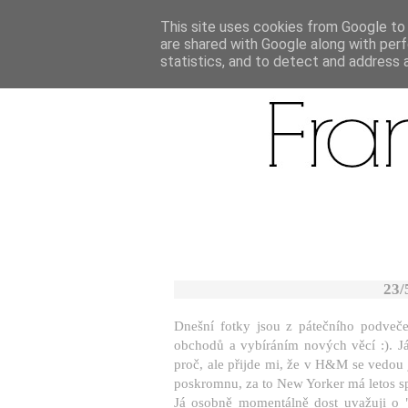
This site uses cookies from Google to d
are shared with Google along with perf
statistics, and to detect and address 
23/
Dnešní fotky jsou z pátečního podvečer
obchodů a vybíráním nových věcí :). J
proč, ale přijde mi, že v H&M se vedou j
poskromnu, za to New Yorker má letos sp
Já osobně momentálně dost uvažuji o 