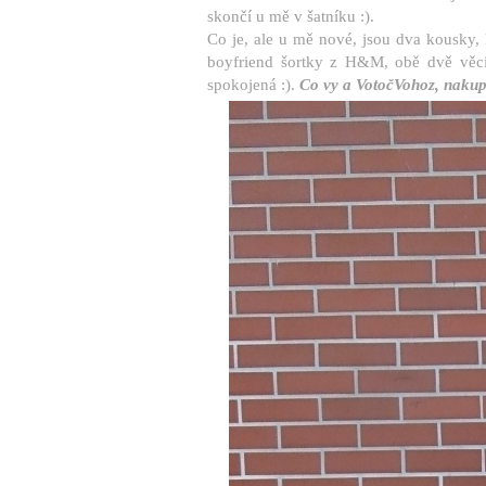
skončí u mě v šatníku :).
Co je, ale u mě nové, jsou dva kousky, 
boyfriend šortky z H&M, obě dvě věci
spokojená :).
Co vy a VotočVohoz, naku