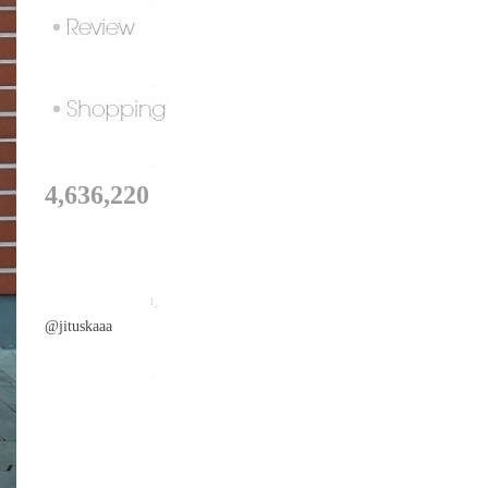
.
.
.
4,636,220
I_
@jituskaaa
.