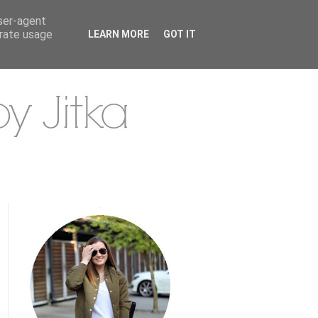
user-agent
erate usage
LEARN MORE
GOT IT
.