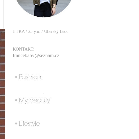
JITKA / 23 y.o. / Uherský Brod
KONTAKT:
francebaby@seznam.cz
.
.
.