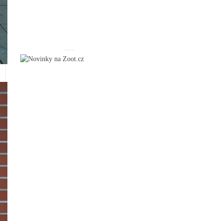
_____