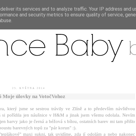
eliver its services and to analyze traffic. Your IP address and 
ormance and security metrics to ensure quality of service, gen
.
abuse.
25. KVĚTNA 2014
5 Moje úlovky na VotočVohoz
a, který jsme se sestrou trávily ve Zlíně a to především návštěvou
á si pořídila jen náušnice v H&M a jinak jsem všemu odolala. Nevím
en barvy jako je černá a béžová s bílou, ostatních barev mi tam přišlo
oustu barevných topů za "pár korun" :).
"teplákové" maxi sukni, tak uvidíme, zda jí odolám a nebo nakonec