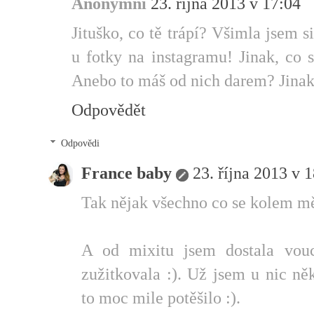
Anonymní
23. října 2013 v 17:04
Jituško, co tě trápí? Všimla jsem
u fotky na instagramu! Jinak, co 
Anebo to máš od nich darem? Jinak 
Odpovědět
Odpovědi
France baby
23. října 2013 v 
Tak nějak všechno co se kolem mě 
A od mixitu jsem dostala vou
zužitkovala :). Už jsem u nic ně
to moc mile potěšilo :).