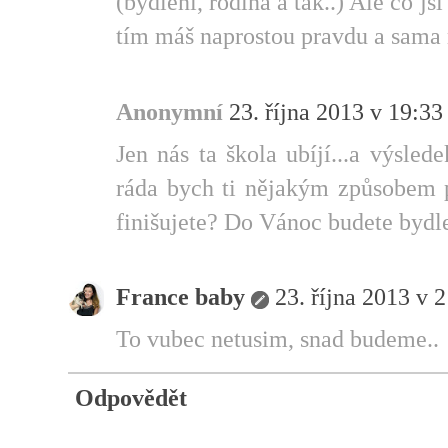
(bydlení, rodina a tak..) Ale co jsi
tím máš naprostou pravdu a sama 
Anonymní
23. října 2013 v 19:33
Jen nás ta škola ubíjí...a výsle
ráda bych ti nějakým způsobem 
finišujete? Do Vánoc budete byd
France baby
23. října 2013 v 
To vubec netusim, snad budeme..
Odpovědět