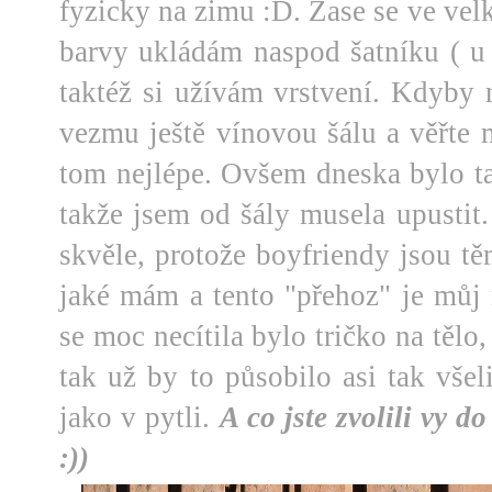
fyzicky na zimu :D. Zase se ve vel
barvy ukládám naspod šatníku ( u 
taktéž si užívám vrstvení. Kdyby 
vezmu ještě vínovou šálu a věřte m
tom nejlépe. Ovšem dneska bylo tak
takže jsem od šály musela upustit.
skvěle, protože boyfriendy jsou tě
jaké mám a tento "přehoz" je můj 
se moc necítila bylo tričko na tělo
tak už by to působilo asi tak vše
jako v pytli.
A co jste zvolili vy 
:))