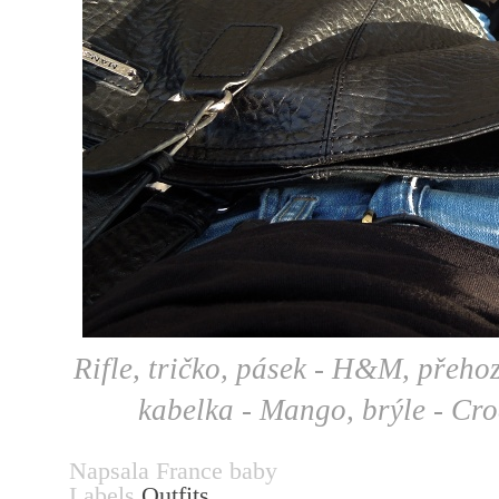
Rifle, tričko, pásek - H&M, přeho
kabelka - Mango, brýle - Cr
Napsala
France baby
Labels
Outfits