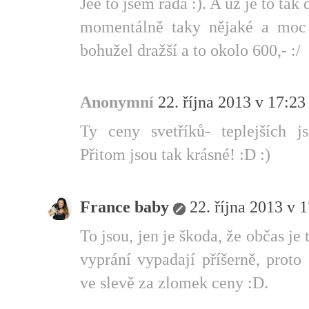
Jéé to jsem ráda :). A už je to tak
momentálně taky nějaké a moc 
bohužel dražší a to okolo 600,- :/
Anonymní
22. října 2013 v 17:23
Ty ceny svetříků- teplejších j
Přitom jsou tak krásné! :D :)
France baby
22. října 2013 v 
To jsou, jen je škoda, že občas je
vyprání vypadají příšerně, prot
ve slevě za zlomek ceny :D.