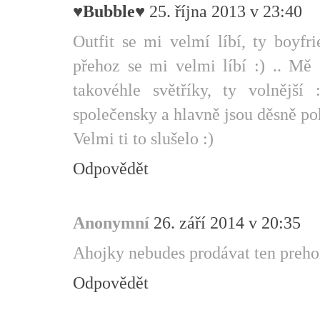
♥Bubble♥
25. října 2013 v 23:40
Outfit se mi velmí líbí, ty boyfr
přehoz se mi velmi líbí :) .. Mě 
takovéhle světříky, ty volnější
společensky a hlavně jsou děsně po
Velmi ti to slušelo :)
Odpovědět
Anonymní
26. září 2014 v 20:35
Ahojky nebudes prodávat ten prehoz
Odpovědět