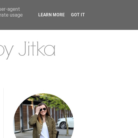
user-agent
erate usage
LEARN MORE
GOT IT
.