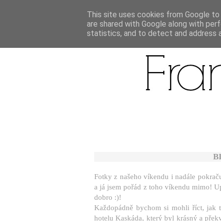
This site uses cookies from Google to d
are shared with Google along with perf
statistics, and to detect and address 
BI
Fotky z našeho víkendu i nadále pokraču
a já jsem pořád z toho víkendu mimo! Upo
dobro :)!
Každopádně bychom si mohli říct, jak 
hotelu Kaskáda, který byl krásný a přek