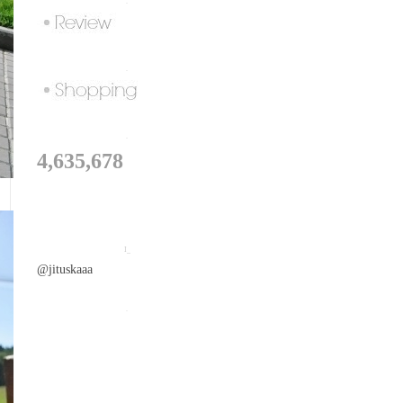
.
.
.
4,635,678
I_
@jituskaaa
.