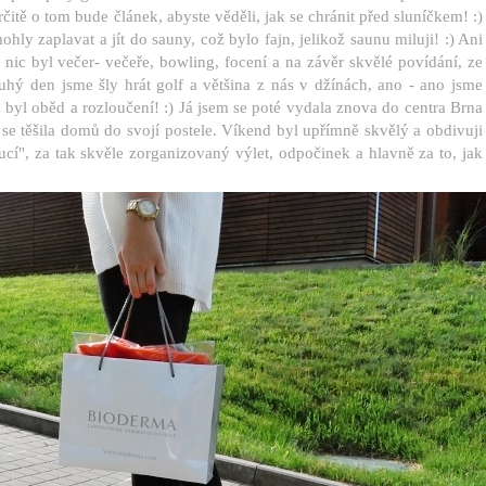
itě o tom bude článek, abyste věděli, jak se chránit před sluníčkem! :)
hly zaplavat a jít do sauny, což bylo fajn, jelikož saunu miluji! :) Ani
o nic byl večer- večeře, bowling, focení a na závěr skvělé povídání, ze
uhý den jsme šly hrát golf a většina z nás v džínách, ano - ano jsme
 byl oběd a rozloučení! :) Já jsem se poté vydala znova do centra Brna
 se těšila domů do svojí postele. Víkend byl upřímně skvělý a obdivuji
cí", za tak skvěle zorganizovaný výlet, odpočinek a hlavně za to, jak