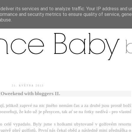
eliver its services and to analyze traffic. Your IP address and 
ormance and security metrics to ensure quality of service, gen
.
abuse.
21. KVĚTNA 2013
Oweekend with bloggers II.
jí, jelikož zaprvé na nic jiného nemám čas a za druhé jsou prostě boží
zorňuji, že kdo už je přesycen, tak ať se na fotky nedívá - pro vlastní
to celé vypadalo. Byly jsme s holkami ubytované v golfovém resortu
vapivě plný golfistů. První nás čekal oběd a následně mini přednáška o