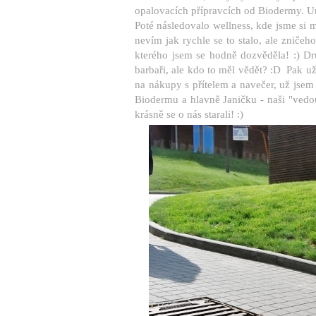
opalovacích přípravcích od Biodermy. Urč
Poté následovalo wellness, kde jsme si mo
nevím jak rychle se to stalo, ale zničeh
kterého jsem se hodně dozvěděla! :) Dr
barbaři, ale kdo to měl vědět? :D Pak už
na nákupy s přítelem a navečer, už jsem
Biodermu a hlavně Janičku - naši "vedou
krásně se o nás starali! :)