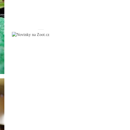
_____