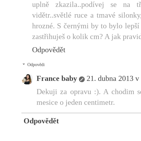
uplně zkazila..podívej se na t
vidětr..světlé ruce a tmavé silonk
hrozné. S černými by to bylo lepší
zastřihuješ o kolik cm? A jak pravi
Odpovědět
Odpovědi
France baby
21. dubna 2013 v
Dekuji za opravu :). A chodim se
mesice o jeden centimetr.
Odpovědět