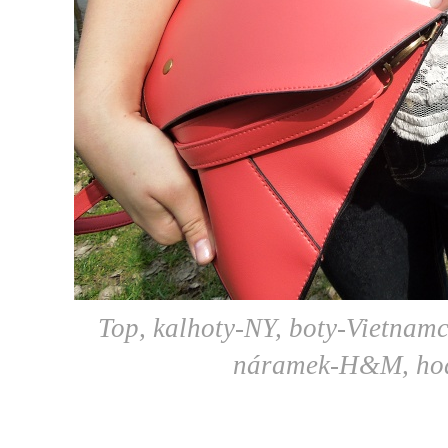
Top, kalhoty-NY, boty-Vietnamc
náramek-H&M, hod