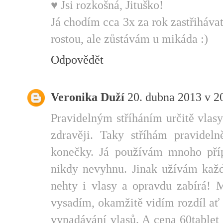
♥ Jsi rozkošná, Jituško!
Já chodím cca 3x za rok zastřiháva
rostou, ale zůstávám u mikáda :)
Odpovědět
Veronika Duží
20. dubna 2013 v 2
Pravidelným stříháním určitě vlasy
zdravěji. Taky stříhám pravideln
konečky. Já používám mnoho příp
nikdy nevyhnu. Jinak užívám každý
nehty i vlasy a opravdu zabírá! 
vysadím, okamžitě vidím rozdíl ať 
vypadávání vlasů. A cena 60tablet