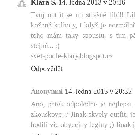
Klára S.
14. ledna 2013 v 20:16
Tvůj outfit se mi strašně líbí!! L
kožené kalhoty, i když je normál
toho mám taky spoustu, s tím 
stejně... :)
svet-podle-klary.blogspot.cz
Odpovědět
Anonymní
14. ledna 2013 v 20:35
Ano, patek odpoledne je nejlepsi
zkouskove :/ Jinak skvely outfit, 
hodili vic obycejny leginy ;) Jinak