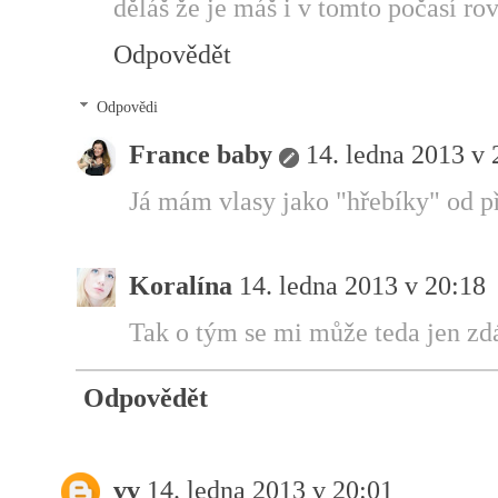
děláš že je máš i v tomto počasí rov
Odpovědět
Odpovědi
France baby
14. ledna 2013 v 
Já mám vlasy jako "hřebíky" od př
Koralína
14. ledna 2013 v 20:18
Tak o tým se mi může teda jen zd
Odpovědět
vv
14. ledna 2013 v 20:01