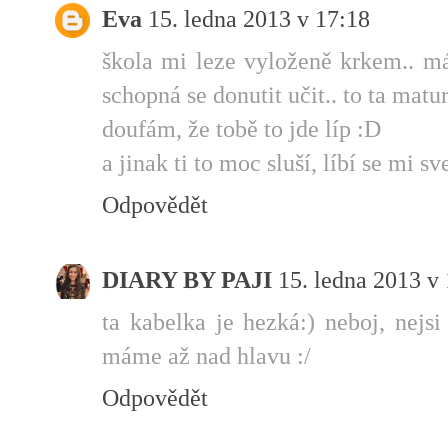
Eva
15. ledna 2013 v 17:18
škola mi leze vyloženě krkem.. m
schopná se donutit učit.. to ta mat
doufám, že tobě to jde líp :D
a jinak ti to moc sluší, líbí se mi sv
Odpovědět
DIARY BY PAJI
15. ledna 2013 v
ta kabelka je hezká:) neboj, nejs
máme až nad hlavu :/
Odpovědět