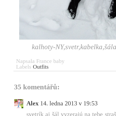
kalhoty-NY,svetr,kabelka,š
Napsala
France baby
Labels
Outfits
35 komentářů:
Alex
14. ledna 2013 v 19:53
svetrík aj šál vyzerajú na tebe str