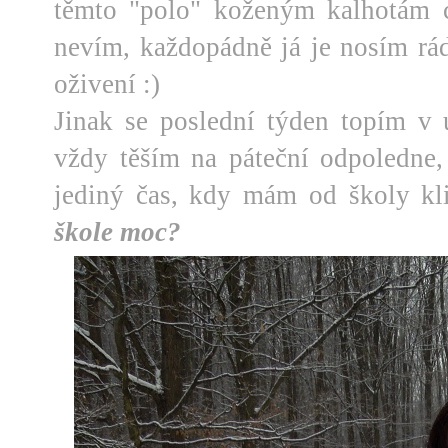
těmto "polo" koženým kalhotám c
nevím, každopádně já je nosím rád
oživení :)
Jinak se poslední týden topím v
vždy těším na páteční odpoledne, 
jediný čas, kdy mám od školy kli
škole moc?