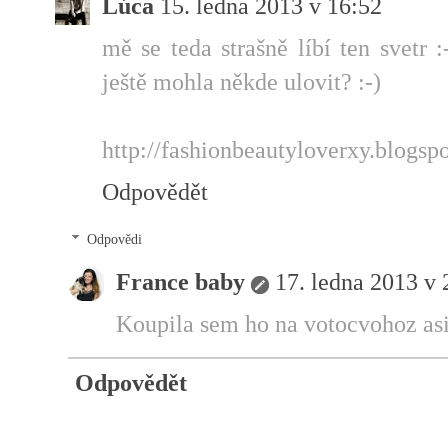
Lúca
15. ledna 2013 v 16:52
mě se teda strašně líbí ten svetr 
ještě mohla někde ulovit? :-)
http://fashionbeautyloverxy.blogspo
Odpovědět
Odpovědi
France baby
17. ledna 2013 v 
Koupila sem ho na votocvohoz asi
Odpovědět