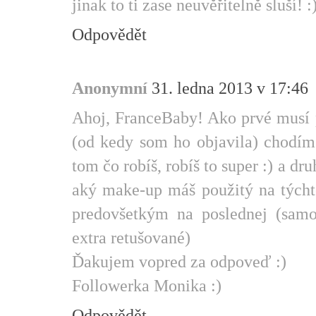
jinak to ti zase neuvěřitelně sluší! :
Odpovědět
Anonymní
31. ledna 2013 v 17:46
Ahoj, FranceBaby! Ako prvé musí p
(od kedy som ho objavila) chodím 
tom čo robíš, robíš to super :) a dr
aký make-up máš použitý na týcht
predovšetkým na poslednej (samo
extra retušované)
Ďakujem vopred za odpoveď :)
Followerka Monika :)
Odpovědět