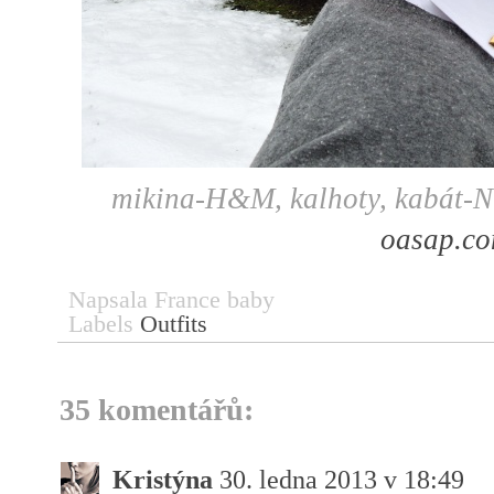
mikina-H&M, kalhoty, kabát-NY
oasap.c
Napsala
France baby
Labels
Outfits
35 komentářů:
Kristýna
30. ledna 2013 v 18:49