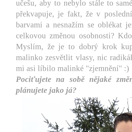
učešu, aby to nebylo stále to sa
překvapuje, je fakt, že v posled
barvami a nesnažím se oblékat j
celkovou změnou osobnosti? Kdo 
Myslím, že je to dobrý krok kup
malinko zesvětlit vlasy, nic radiká
mi asi líbilo malinké "zjemnění" :)
Pociťujete na sobě nějaké změ
plánujete jako já?