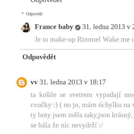
Odpovědi
France baby
31. ledna 2013 v 
Je to make-up Rimmel Wake me u
Odpovědět
vv
31. ledna 2013 v 18:17
ta košile se svetrem vypadají mo
cvočky :) ( no jo, mám úchylku na
ty boty jsem měla taky,jsou krásný,
se bála že nic nevydrží :/