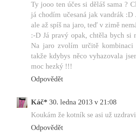
Ty jooo ten účes si děláš sama ? C
já chodím učesaná jak vandrák :D 
ale až spíš na jaro, teď v zimě ne
:-D Já pravý opak, chtěla bych si 
Na jaro zvolím určitě kombinaci 
takže kdybys něco vyhazovala jsem 
moc hezký !!!
Odpovědět
Káč*
30. ledna 2013 v 21:08
Koukám že kotník se asi už uzdravil
Odpovědět