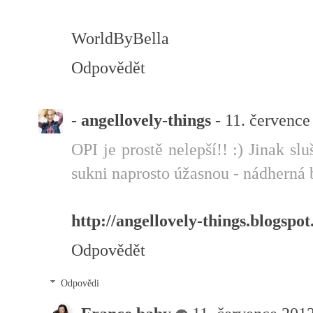
WorldByBella
Odpovědět
- angellovely-things -
11. července
OPI je prostě nelepší!! :) Jinak s
sukni naprosto úžasnou - nádherná b
http://angellovely-things.blogspo
Odpovědět
Odpovědi