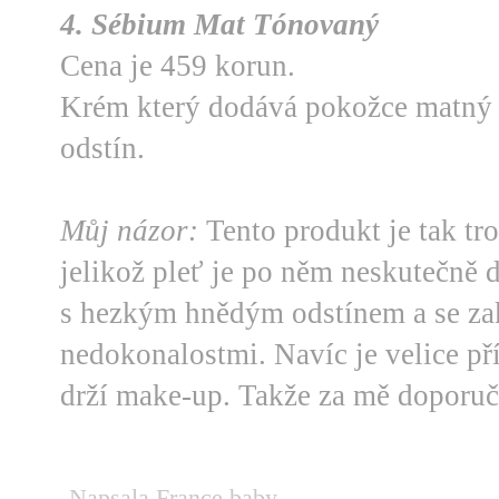
4. Sébium Mat Tónovaný
Cena je 459 korun.
Krém který dodává pokožce matný 
odstín.
Můj názor:
Tento produkt je tak tr
jelikož pleť je po něm neskutečně 
s hezkým hnědým odstínem a se za
nedokonalostmi. Navíc je velice př
drží make-up. Takže za mě doporuču
Napsala
France baby