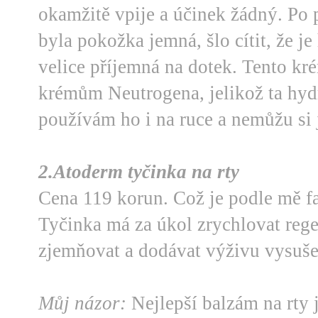
okamžitě vpije a účinek žádný. Po
byla pokožka jemná, šlo cítit, že j
velice příjemná na dotek. Tento kr
krémům Neutrogena, jelikož ta hydr
používám ho i na ruce a nemůžu si j
2.Atoderm tyčinka na rty
Cena 119 korun. Což je podle mě f
Tyčinka má za úkol zrychlovat regen
zjemňovat a dodávat výživu vysuš
Můj názor:
Nejlepší balzám na rty 