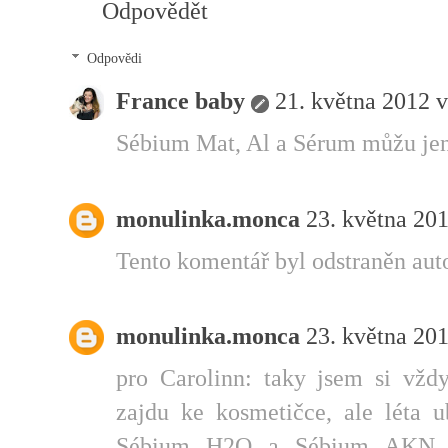
Odpovědět
Odpovědi
France baby
21. května 2012 v
Sébium Mat, Al a Sérum můžu jen 
monulinka.monca
23. května 20
Tento komentář byl odstraněn aut
monulinka.monca
23. května 20
pro Carolinn: taky jsem si vždy
zajdu ke kosmetičce, ale léta u
Sébium H2O a Sébium AKN, p