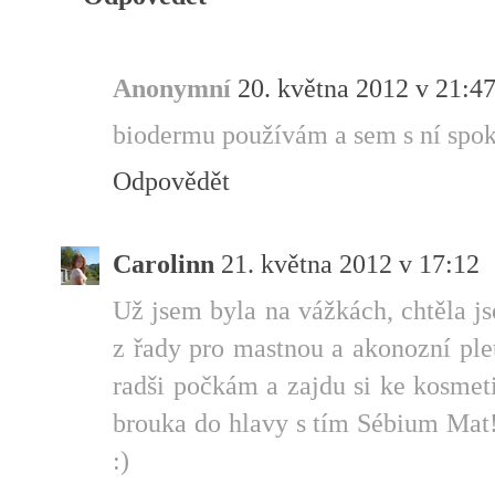
Anonymní
20. května 2012 v 21:4
biodermu používám a sem s ní spo
Odpovědět
Carolinn
21. května 2012 v 17:12
Už jsem byla na vážkách, chtěla js
z řady pro mastnou a akonozní pleť
radši počkám a zajdu si ke kosmeti
brouka do hlavy s tím Sébium Mat!
:)